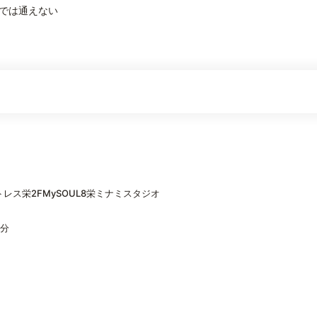
では通えない
トレス栄2FMySOUL8栄ミナミスタジオ
7分