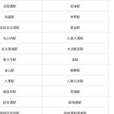
太閤通駅
岩塚駅
烏森駅
米野駅
近鉄名古屋駅
黄金駅
丸の内駅
久屋大通駅
名古屋城駅
大須観音駅
東大手駅
栄駅
金山駅
鶴舞駅
八事駅
八事日赤駅
御器所駅
荒畑駅
妙音通駅
新瑞橋駅
瑞穂区役所駅
瑞穂運動場東駅