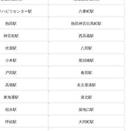
リハビリセンター駅
六番町駅
熱田駅
熱田神宮伝馬町駅
神宮前駅
西高蔵駅
伏屋駅
八田駅
小本駅
尾頭橋駅
戸田駅
春田駅
高畑駅
名古屋港駅
東海通駅
港北駅
稲永駅
築地口駅
呼続駅
大同町駅