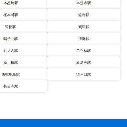
本星崎駅
本笠寺駅
桜本町駅
笠寺駅
道徳駅
鶴里駅
鳴子北駅
清洲駅
丸ノ内駅
二ツ杁駅
新川橋駅
新清洲駅
西枇杷島駅
須ヶ口駅
甚目寺駅