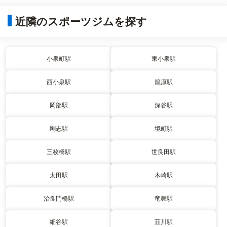
近隣のスポーツジムを探す
小泉町駅
東小泉駅
西小泉駅
籠原駅
岡部駅
深谷駅
剛志駅
境町駅
三枚橋駅
世良田駅
太田駅
木崎駅
治良門橋駅
竜舞駅
細谷駅
韮川駅