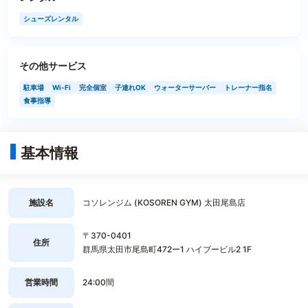
シューズレンタル
その他サービス
駐車場
Wi-Fi
完全個室
子連れOK
ウォーターサーバー
トレーナー指名
食事指導
基本情報
施設名
コソレンジム (KOSOREN GYM) 太田尾島店
〒370-0401
住所
群馬県太田市尾島町472ー1 ハイブービル2 1F
営業時間
24:00間