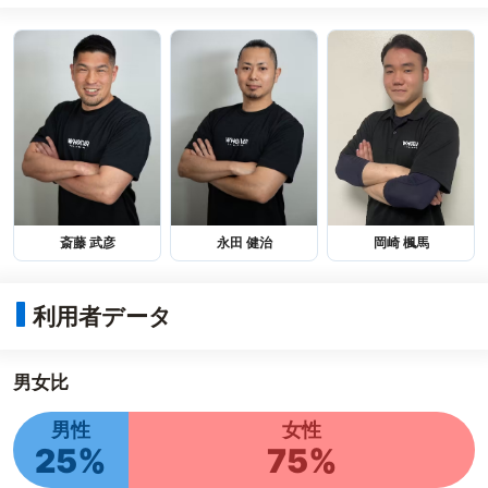
斎藤 武彦
永田 健治
岡崎 楓馬
利用者データ
男女比
男性
女性
25%
75%