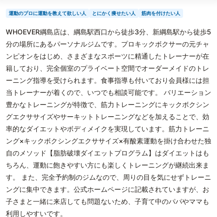
運動のプロに運動を教えて欲しい人
とにかく痩せたい人
筋肉を付けたい人
WHOEVER綱島店は、綱島駅西口から徒歩3分、新綱島駅から徒歩5
分の場所にあるパーソナルジムです。プロキックボクサーの元チャ
ンピオンをはじめ、さまざまなスポーツに精通したトレーナーが在
籍しており、完全個室のプライベート空間でオーダーメイドのトレ
ーニング指導を受けられます。食事指導も付いており会員様には担
当トレーナーが着くので、いつでも相談可能です。 バリエーション
豊かなトレーニングが特徴で、筋力トレーニングにキックボクシン
グエクササイズやサーキットトレーニングなどを加えることで、効
率的なダイエットやボディメイクを実現しています。筋力トレーニ
ング×キックボクシングエクササイズ×有酸素運動を掛け合わせた独
自のメソッド【脂肪破壊ダイエットプログラム】はダイエットはも
ちろん、運動に飽きやすい方にも楽しくトレーニングが継続出来ま
す。 また、完全予約制のジムなので、周りの目を気にせずトレーニ
ングに集中できます。公式ホームページに記載されていますが、お
子さまと一緒に来店しても問題ないため、子育て中のパパやママも
利用しやすいです。