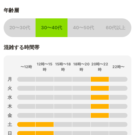
年齢層
20〜30代
30〜40代
40〜50代
60代以上
非該当
該当
非該当
非該当
混雑する時間帯
12時〜15
15時〜18
18時〜20
20時〜22
〜12時
22時〜
時
時
時
時
月
火
水
木
金
土
日