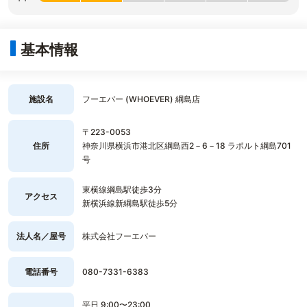
基本情報
施設名
フーエバー (WHOEVER) 綱島店
〒223-0053
住所
神奈川県横浜市港北区綱島西2－6－18 ラポルト綱島701
号
東横線綱島駅徒歩3分
アクセス
新横浜線新綱島駅徒歩5分
法人名／屋号
株式会社フーエバー
電話番号
080-7331-6383
平日 9:00〜23:00