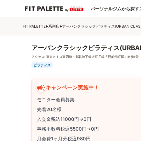
パーソナルジムから探す
FIT PALETTE
系列店
アーバンクラシックピラティス(URBAN CLASSIC
アーバンクラシックピラティス(URBAN C
アクセス:
東京メトロ東西線・都営地下鉄大江戸線「門前仲町駅」徒歩1分
ピラティス
キャンペーン実施中！
モニター会員募集
先着20名様
入会金税込11000円→0円
事務手数料税込5500円→0円
月会費1ヶ月分税込980円