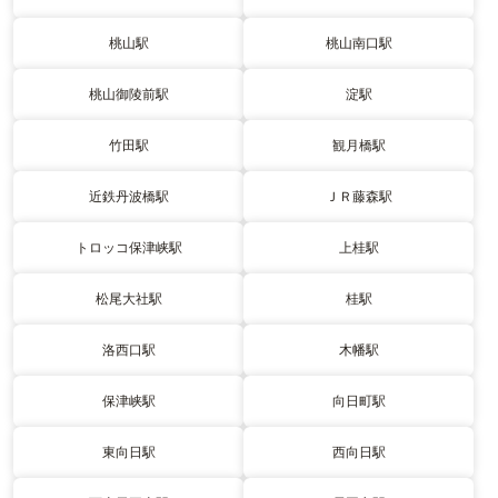
桃山駅
桃山南口駅
桃山御陵前駅
淀駅
竹田駅
観月橋駅
近鉄丹波橋駅
ＪＲ藤森駅
トロッコ保津峡駅
上桂駅
松尾大社駅
桂駅
洛西口駅
木幡駅
保津峡駅
向日町駅
東向日駅
西向日駅