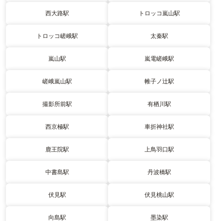
西大路駅
トロッコ嵐山駅
トロッコ嵯峨駅
太秦駅
嵐山駅
嵐電嵯峨駅
嵯峨嵐山駅
帷子ノ辻駅
撮影所前駅
有栖川駅
西京極駅
車折神社駅
鹿王院駅
上鳥羽口駅
中書島駅
丹波橋駅
伏見駅
伏見桃山駅
向島駅
墨染駅