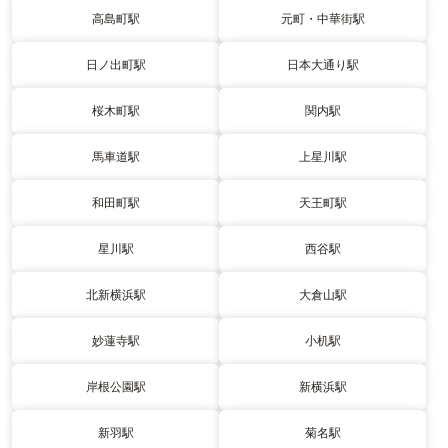
高島町駅
元町・中華街駅
日ノ出町駅
日本大通り駅
桜木町駅
関内駅
馬車道駅
上星川駅
和田町駅
天王町駅
星川駅
西谷駅
北新横浜駅
大倉山駅
妙蓮寺駅
小机駅
岸根公園駅
新横浜駅
新羽駅
菊名駅