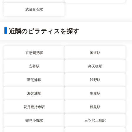
武蔵白石駅
近隣のピラティスを探す
京急鶴見駅
国道駅
安善駅
弁天橋駅
新芝浦駅
浅野駅
海芝浦駅
生麦駅
花月総持寺駅
鶴見駅
鶴見小野駅
三ツ沢上町駅