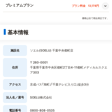
プレミアムプラン
プラン料金
13,178円
価格は全て税込表記です。
基本情報
施設名
ソエル(SOELU) 千葉中央都町店
〒260-0001
住所
千葉県千葉市中央区都町2丁目4-11都町メディカルスクエ
ア303
アクセス
京成バス｢旭町｣｢千葉テレビ入り口｣徒歩3分
法人名／屋号
SOELU株式会社
電話番号
0800-808-0535