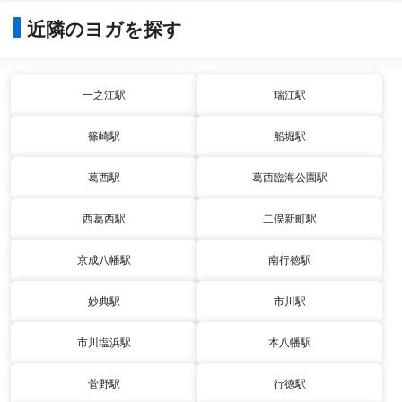
近隣のヨガを探す
一之江駅
瑞江駅
篠崎駅
船堀駅
葛西駅
葛西臨海公園駅
西葛西駅
二俣新町駅
京成八幡駅
南行徳駅
妙典駅
市川駅
市川塩浜駅
本八幡駅
菅野駅
行徳駅