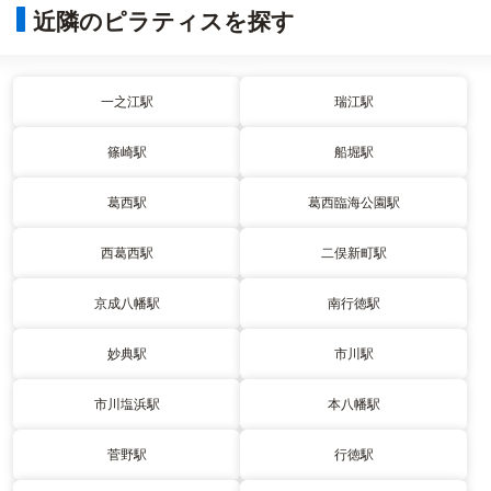
近隣のピラティスを探す
一之江駅
瑞江駅
篠崎駅
船堀駅
葛西駅
葛西臨海公園駅
西葛西駅
二俣新町駅
京成八幡駅
南行徳駅
妙典駅
市川駅
市川塩浜駅
本八幡駅
菅野駅
行徳駅