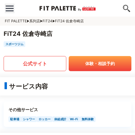
FIT PALETTE
系列店
FiT24
FiT24 佐倉寺崎店
FiT24 佐倉寺崎店
スポーツジム
公式サイト
体験・相談予約
サービス内容
その他サービス
駐車場
シャワー
ロッカー
体組成計
Wi-Fi
無料体験