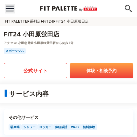
FIT PALETTE
系列店
FiT24
FiT24 小田原蛍田店
FiT24 小田原蛍田店
アクセス:
小田急電鉄小田原線螢田駅から徒歩7分
スポーツジム
公式サイト
体験・相談予約
サービス内容
その他サービス
駐車場
シャワー
ロッカー
体組成計
Wi-Fi
無料体験