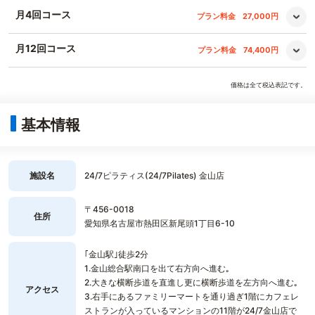
月4回コース
プラン料金
27,000円
月12回コース
プラン料金
74,400円
価格は全て税込表記です。
基本情報
施設名
24/7ピラティス(24/7Pilates) 金山店
〒456-0018
住所
愛知県名古屋市熱田区新尾頭1丁目6-10
｢金山駅｣徒歩2分
1.金山総合駅南口を出て右方向へ進む｡
2.大きな横断歩道を直進し更に横断歩道を左方向へ進む｡
アクセス
3.右手にあるファミリーマートを通り過ぎ1階にカフェレ
ストランが入っているマンションの11階が24/7金山店で