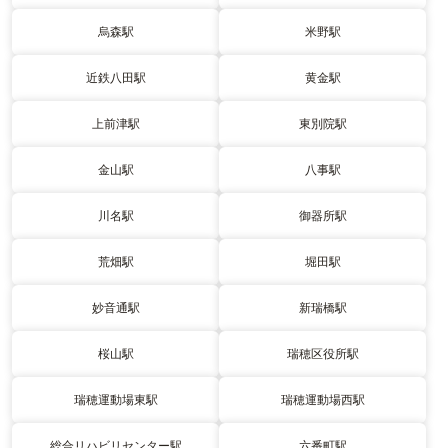
烏森駅
米野駅
近鉄八田駅
黄金駅
上前津駅
東別院駅
金山駅
八事駅
川名駅
御器所駅
荒畑駅
堀田駅
妙音通駅
新瑞橋駅
桜山駅
瑞穂区役所駅
瑞穂運動場東駅
瑞穂運動場西駅
総合リハビリセンター駅
六番町駅