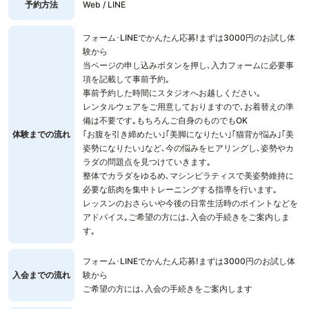
予約方法
Web / LINE
フォーム･LINEでかんたん応募!まずは3000円のお試し体
験から
当ページの申し込みボタンを押し､入力フォームに必要事
項を記載して事前予約｡
事前予約した時間にスタジオへお越しください｡
レンタルウェアをご用意しておりますので､お着替えの準
備は不要です｡もちろんご自身のものでもOK
体験までの流れ
｢お腹を引き締めたい｣｢美脚になりたい｣｢猫背が悩み｣｢美
姿勢になりたい｣など､今の悩みをヒアリングし､姿勢やカ
ラダの問題点を見つけていきます｡
整体でカラダをゆるめ､マシンピラティスで美姿勢維持に
必要な筋肉を集中トレーニングする指導を行います｡
レッスンのおさらいや今後の日常生活時のポイントなどを
アドバイス｡ご希望の方には､入会の手続きをご案内しま
す｡
フォーム･LINEでかんたん応募!まずは3000円のお試し体
入会までの流れ
験から
ご希望の方には､入会の手続きをご案内します