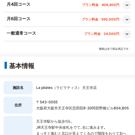
月4回コース
プラン料金
408,400円
月6回コース
プラン料金
550,000円
一般通常コース
プラン料金
24,000円
価格は全て税込表記です。
基本情報
施設名
La pilates（ラピラティス） 天王寺店
〒543-0055
住所
大阪府大阪市天王寺区悲田院9-20阿部野橋ビル804,805
天王寺駅から徒歩1分｡
JR天王寺駅中央改札をでて､右に進みます｡
まっすぐ進むと北口が見えてくるので階段をおりて右へ