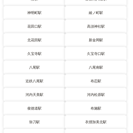
神明町駅
綾ノ町駅
花田口駅
高須神社駅
北花田駅
新金岡駅
久宝寺駅
久宝寺口駅
八尾駅
八尾南駅
近鉄八尾駅
布忍駅
河内天美駅
河内松原駅
俊徳道駅
布施駅
弥刀駅
衣摺加美北駅