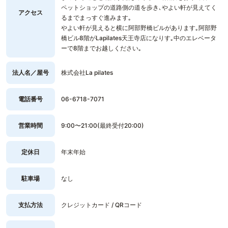
ペットショップの道路側の道を歩き､やよい軒が見えてく
アクセス
るまでまっすぐ進みます｡
やよい軒が見えると横に阿部野橋ビルがあります｡阿部野
橋ビル8階がLapilates天王寺店になりす｡中のエレベータ
ーで8階までお越しください｡
法人名／屋号
株式会社La pilates
電話番号
06-6718-7071
営業時間
9:00〜21:00(最終受付20:00)
定休日
年末年始
駐車場
なし
支払方法
クレジットカード / QRコード