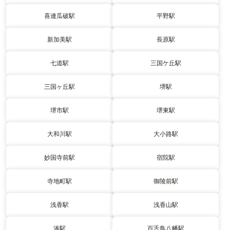
喜連瓜破駅
平野駅
新加美駅
長原駅
七道駅
三国ケ丘駅
三国ヶ丘駅
堺駅
堺市駅
堺東駅
大和川駅
大小路駅
妙国寺前駅
宿院駅
寺地町駅
御陵前駅
浅香駅
浅香山駅
湊駅
百舌鳥八幡駅