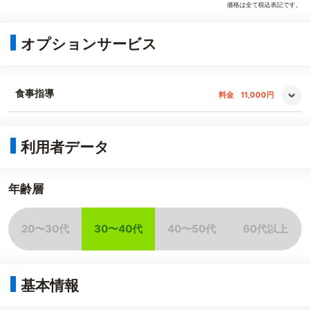
価格は全て税込表記です。
オプションサービス
食事指導
料金
11,000円
利用者データ
年齢層
20〜30代
30〜40代
40〜50代
60代以上
非該当
該当
非該当
非該当
基本情報