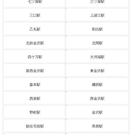
七ツ屋駅
三ツ屋駅
三口駅
上諸江駅
乙丸駅
割出駅
北鉄金沢駅
北間駅
四十万駅
大河端駅
新西金沢駅
東金沢駅
森本駅
磯部駅
西泉駅
西金沢駅
野町駅
金沢駅
額住宅前駅
馬替駅