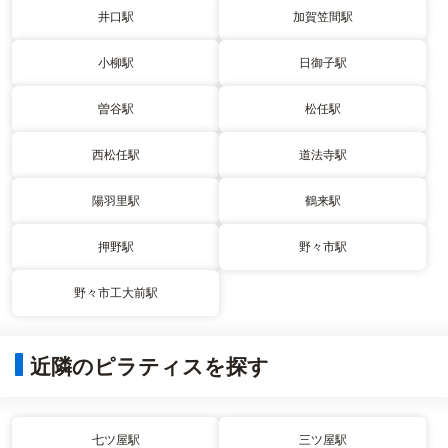
井口駅
加賀笠間駅
小柳駅
日御子駅
曽谷駅
松任駅
西松任駅
道法寺駅
陽羽里駅
鶴来駅
押野駅
野々市駅
野々市工大前駅
近隣のピラティスを探す
七ツ屋駅
三ツ屋駅