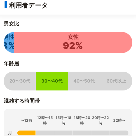
利用者データ
男女比
男性
女性
8%
92%
年齢層
20〜30代
30〜40代
40〜50代
60代以上
非該当
該当
非該当
非該当
混雑する時間帯
12時〜15
15時〜18
18時〜20
20時〜22
〜12時
22時〜
時
時
時
時
月