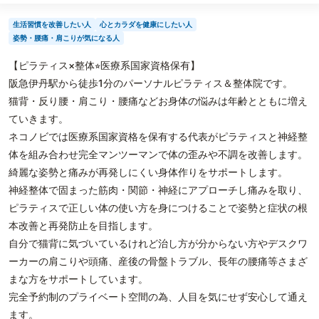
生活習慣を改善したい人
心とカラダを健康にしたい人
姿勢・腰痛・肩こりが気になる人
【ピラティス×整体⭐︎医療系国家資格保有】
阪急伊丹駅から徒歩1分のパーソナルピラティス＆整体院です。
猫背・反り腰・肩こり・腰痛などお身体の悩みは年齢とともに増え
ていきます。
ネコノビでは医療系国家資格を保有する代表がピラティスと神経整
体を組み合わせ完全マンツーマンで体の歪みや不調を改善します。
綺麗な姿勢と痛みが再発しにくい身体作りをサポートします。
神経整体で固まった筋肉・関節・神経にアプローチし痛みを取り、
ピラティスで正しい体の使い方を身につけることで姿勢と症状の根
本改善と再発防止を目指します。
自分で猫背に気づいているけれど治し方が分からない方やデスクワ
ーカーの肩こりや頭痛、産後の骨盤トラブル、長年の腰痛等さまざ
まな方をサポートしています。
完全予約制のプライベート空間の為、人目を気にせず安心して通え
ます。