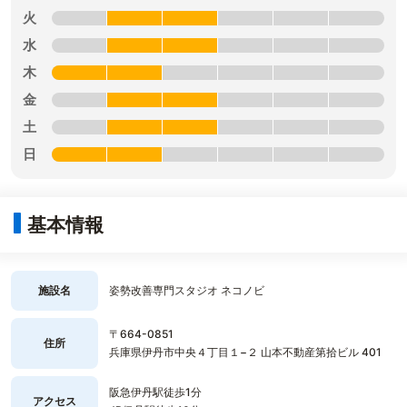
火
水
木
金
土
日
基本情報
施設名
姿勢改善専門スタジオ ネコノビ
〒664-0851
住所
兵庫県伊丹市中央４丁目１−２ 山本不動産第拾ビル 401
阪急伊丹駅徒歩1分
アクセス