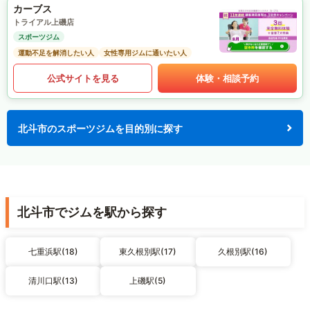
カーブス
トライアル上磯店
スポーツジム
運動不足を解消したい人
女性専用ジムに通いたい人
公式サイトを見る
体験・相談予約
北斗市のスポーツジムを目的別に探す
北斗市でジムを駅から探す
七重浜駅(18)
東久根別駅(17)
久根別駅(16)
清川口駅(13)
上磯駅(5)