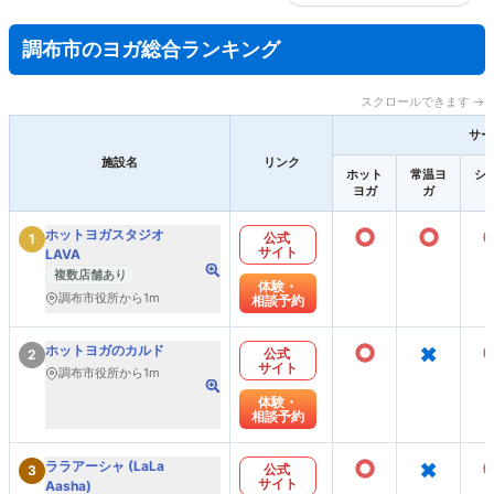
調布市のヨガ総合ランキング
スクロールできます →
サー
施設名
リンク
ホット
常温ヨ
シ
ヨガ
ガ
○
○
ホットヨガスタジオ
公式
1
サイト
LAVA
複数店舗あり
体験・
調布市役所から1m
相談予約
○
×
ホットヨガのカルド
公式
2
サイト
調布市役所から1m
体験・
相談予約
○
×
ララアーシャ (LaLa
公式
3
サイト
Aasha)