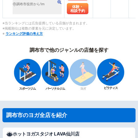
調布市役所から1m
体験・
相談予約
※当ランキングには広告提携している店舗が含まれます。
※掲載順位は複数の要素を元に決定しています。
※
ランキング評価の考え方
調布市で他のジャンルの店舗を探す
ピラティス
スポーツジム
パーソナルジム
ヨガ
調布市のヨガ全店を紹介
ホットヨガスタジオ LAVA仙川店