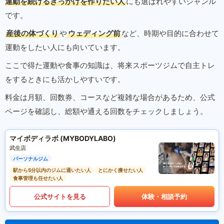
運動を続けるきっかけを作りたい人
にも選ばれやすいジャンル
です。
産後の体づくり
や
ウェディング前
など、時期や目的に合わせて
運動をしたい人にも向いています。
ここで得た運動や食事の知識は、将来スポーツジムで自主トレ
をするときにも活かしやすいです。
料金は月額、回数券、コースなど複雑な場合があるため、公式
ページを確認し、総額や通える回数をチェックしましょう。
マイボディラボ (MYBODYLABO)
武生店
パーソナルジム
駅から5分以内のジムに通いたい人
とにかく痩せたい人
食事管理も任せたい人
公式サイトを見る
体験・相談予約