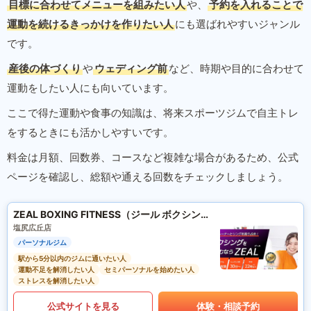
目標に合わせてメニューを組みたい人
や、
予約を入れることで
運動を続けるきっかけを作りたい人
にも選ばれやすいジャンル
です。
産後の体づくり
や
ウェディング前
など、時期や目的に合わせて
運動をしたい人にも向いています。
ここで得た運動や食事の知識は、将来スポーツジムで自主トレ
をするときにも活かしやすいです。
料金は月額、回数券、コースなど複雑な場合があるため、公式
ページを確認し、総額や通える回数をチェックしましょう。
ZEAL BOXING FITNESS（ジール ボクシング フィットネス）
塩尻広丘店
パーソナルジム
駅から5分以内のジムに通いたい人
運動不足を解消したい人
セミパーソナルを始めたい人
ストレスを解消したい人
公式サイトを見る
体験・相談予約