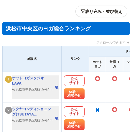
絞り込み・並び替え
浜松市中央区のヨガ総合ランキング
スクロールできます →
サー
施設名
リンク
ホット
常温ヨ
シ
ヨガ
ガ
○
○
ホットヨガスタジオ
公式
1
サイト
LAVA
浜松市中央区役所から1m
体験・
相談予約
×
○
ツタヤコンディショニン
公式
2
サイト
グ(TSUTAYA
Conditioning)PILATES
浜松市中央区役所から1m
体験・
相談予約