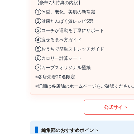
【豪華7大特典の内訳】
①体重、老化、美肌の新常識
②健康たんぱく質レシピ5選
③コーチが運動を丁寧にサポート
④痩せる食べ方ガイド
⑤おうちで簡単ストレッチガイド
⑥カロリー計算シート
⑦カーブスオリジナル壁紙
※各店先着20名限定
※詳細は各店舗のホームページをご確認ください
公式サイト
編集部のおすすめポイント