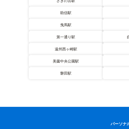
さぎの宮駅
助信駅
曳馬駅
第一通り駅
遠州西ヶ崎駅
美薗中央公園駅
磐田駅
パーソナ