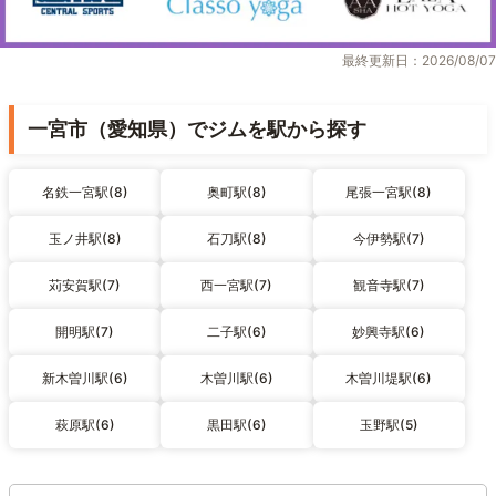
最終更新日：2026/08/07
一宮市（愛知県）でジムを駅から探す
名鉄一宮駅(8)
奥町駅(8)
尾張一宮駅(8)
玉ノ井駅(8)
石刀駅(8)
今伊勢駅(7)
苅安賀駅(7)
西一宮駅(7)
観音寺駅(7)
開明駅(7)
二子駅(6)
妙興寺駅(6)
新木曽川駅(6)
木曽川駅(6)
木曽川堤駅(6)
萩原駅(6)
黒田駅(6)
玉野駅(5)