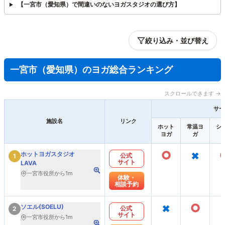
【一宮市（愛知県）で間違いのないヨガスタジオの選び方】
絞り込み・並び替え
一宮市（愛知県）のヨガ総合ランキング
スクロールできます →
サー
施設名
リンク
ホット
常温ヨ
シ
ヨガ
ガ
○
×
ホットヨガスタジオ
公式
1
サイト
LAVA
一宮市役所から1m
体験・
相談予約
×
○
ソエル(SOELU)
公式
2
サイト
一宮市役所から1m