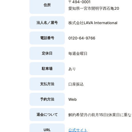
〒494-0001
住所
愛知県一宮市開明字西石亀20
法人名／屋号
株式会社LAVA International
電話番号
0120-64-9766
定休日
毎週金曜日
駐車場
あり
支払方法
口座振込
予約方法
Web
退会について
解約希望月の前月15日(休業日に重
URL
公式サイト