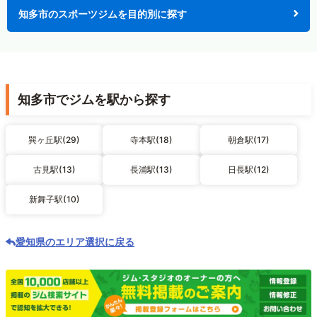
知多市のスポーツジムを目的別に探す
知多市でジムを駅から探す
巽ヶ丘駅(29)
寺本駅(18)
朝倉駅(17)
古見駅(13)
長浦駅(13)
日長駅(12)
新舞子駅(10)
愛知県のエリア選択に戻る