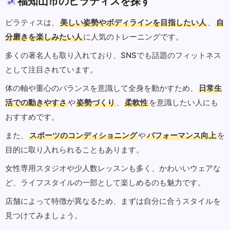
福知山市のピラティスを探す
ピラティスは、
美しい姿勢やボディラインを目指したい人
、
自
分磨きを楽しみたい人
に人気のトレーニングです。
多くの著名人も取り入れており、SNSでも話題のフィットネス
として注目されています。
体の軸や重心のバランスを意識して全身を動かすため、
日常生
活での動きやすさ
や
姿勢づくり
、
柔軟性
を意識したい人にも
おすすめです。
また、
スポーツのコンディショニング
や
パフォーマンス向上
を
目的に取り入れられることもあります。
女性専用スタジオや少人数レッスンも多く、かわいいウェアな
ど、ライフスタイルの一部として楽しめるのも魅力です。
店舗によって特徴が異なるため、まずは自分に合うスタイルを
見つけてみましょう。