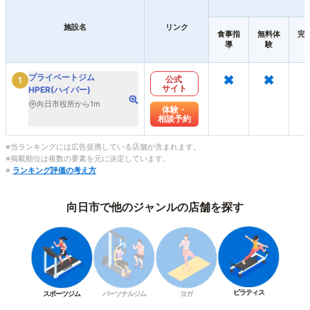
施設名
リンク
食事指
無料体
完
導
験
×
×
プライベートジム
公式
1
サイト
HPER(ハイパー)
向日市役所から1m
体験・
相談予約
※当ランキングには広告提携している店舗が含まれます。
※掲載順位は複数の要素を元に決定しています。
※
ランキング評価の考え方
向日市で他のジャンルの店舗を探す
ピラティス
スポーツジム
パーソナルジム
ヨガ