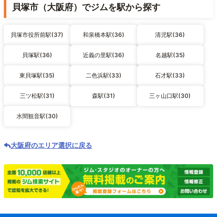
貝塚市（大阪府）でジムを駅から探す
貝塚市役所前駅(37)
和泉橋本駅(36)
清児駅(36)
貝塚駅(36)
近義の里駅(36)
名越駅(35)
東貝塚駅(35)
二色浜駅(33)
石才駅(33)
三ツ松駅(31)
森駅(31)
三ヶ山口駅(30)
水間観音駅(30)
大阪府のエリア選択に戻る