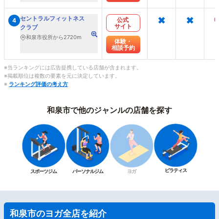
×
×
セントラルフィットネス
公式
4
サイト
クラブ
和泉市役所から2720m
体験・
相談予約
※当ランキングには広告提携している店舗が含まれます。
※掲載順位は複数の要素を元に決定しています。
※
ランキング評価の考え方
和泉市で他のジャンルの店舗を探す
ピラティス
スポーツジム
パーソナルジム
ヨガ
和泉市のヨガ全店を紹介