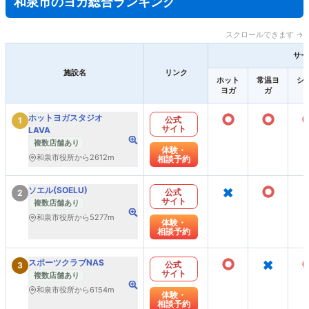
和泉市のヨガ総合ランキング
スクロールできます →
サー
施設名
リンク
ホット
常温ヨ
シ
ヨガ
ガ
○
○
ホットヨガスタジオ
公式
1
サイト
LAVA
複数店舗あり
体験・
和泉市役所から2612m
相談予約
×
○
ソエル(SOELU)
公式
2
サイト
複数店舗あり
和泉市役所から5277m
体験・
相談予約
○
×
スポーツクラブNAS
公式
3
サイト
複数店舗あり
和泉市役所から6154m
体験・
相談予約