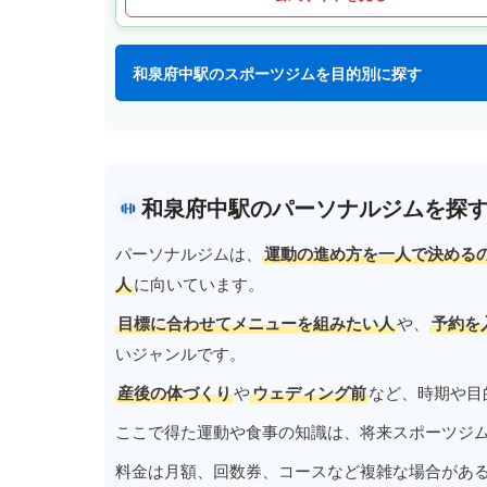
和泉府中駅のスポーツジムを目的別に探す
和泉府中駅のパーソナルジムを探
パーソナルジムは、
運動の進め方を一人で決める
人
に向いています。
目標に合わせてメニューを組みたい人
や、
予約を
いジャンルです。
産後の体づくり
や
ウェディング前
など、時期や目
ここで得た運動や食事の知識は、将来スポーツジ
料金は月額、回数券、コースなど複雑な場合があ