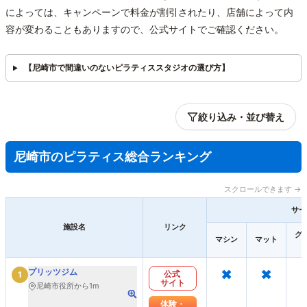
によっては、キャンペーンで料金が割引されたり、店舗によって内
容が変わることもありますので、公式サイトでご確認ください。
【尼崎市で間違いのないピラティススタジオの選び方】
絞り込み・並び替え
尼崎市のピラティス総合ランキング
スクロールできます →
サー
施設名
リンク
グ
マシン
マット
×
×
プリッツジム
公式
1
サイト
尼崎市役所から1m
体験・