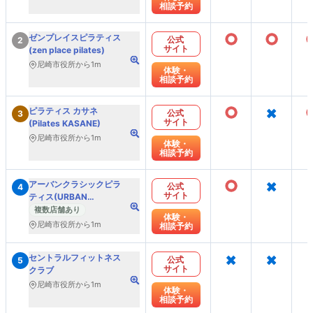
相談予約
○
○
ゼンプレイスピラティス
公式
2
サイト
(zen place pilates)
尼崎市役所から1m
体験・
相談予約
○
×
ピラティス カサネ
公式
3
サイト
(Pilates KASANE)
尼崎市役所から1m
体験・
相談予約
○
×
アーバンクラシックピラ
公式
4
サイト
ティス(URBAN
CLASSIC PILATES)
複数店舗あり
体験・
尼崎市役所から1m
相談予約
×
×
セントラルフィットネス
公式
5
サイト
クラブ
尼崎市役所から1m
体験・
相談予約