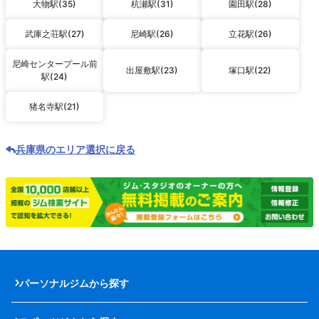
大物駅(35)
杭瀬駅(31)
園田駅(28)
武庫之荘駅(27)
尼崎駅(26)
立花駅(26)
尼崎センタープール前
出屋敷駅(23)
塚口駅(22)
駅(24)
猪名寺駅(21)
兵庫県のエリア選択に戻る
パーソナルジムから探す