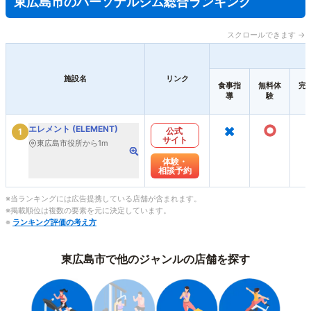
東広島市のパーソナルジム総合ランキング
スクロールできます →
施設名
リンク
食事指
無料体
完
導
験
×
○
エレメント (ELEMENT)
公式
1
サイト
東広島市役所から1m
体験・
相談予約
※当ランキングには広告提携している店舗が含まれます。
※掲載順位は複数の要素を元に決定しています。
※
ランキング評価の考え方
東広島市で他のジャンルの店舗を探す