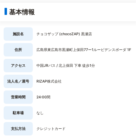
基本情報
施設名
チョコザップ (chocoZAP) 黒瀬店
住所
広島県東広島市黒瀬町上保田77ー1ルービデンスボーダ 1F
アクセス
中国JRバス / 北上保田 下車 徒歩1分
法人名／屋号
RIZAP株式会社
営業時間
24:00間
駐車場
なし
支払方法
クレジットカード