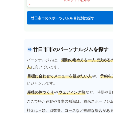
廿日市市のスポーツジムを目的別に探す
廿日市市のパーソナルジムを探す
パーソナルジムは、
運動の進め方を一人で決める
人
に向いています。
目標に合わせてメニューを組みたい人
や、
予約を
いジャンルです。
産後の体づくり
や
ウェディング前
など、時期や目
ここで得た運動や食事の知識は、将来スポーツジ
料金は月額、回数券、コースなど複雑な場合があ