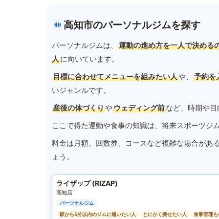
高知市のパーソナルジムを探す
パーソナルジムは、
運動の進め方を一人で決める
人
に向いています。
目標に合わせてメニューを組みたい人
や、
予約を
いジャンルです。
産後の体づくり
や
ウェディング前
など、時期や目
ここで得た運動や食事の知識は、将来スポーツジ
料金は月額、回数券、コースなど複雑な場合があ
ょう。
ライザップ (RIZAP)
高知店
パーソナルジム
駅から5分以内のジムに通いたい人
とにかく痩せたい人
食事管理も