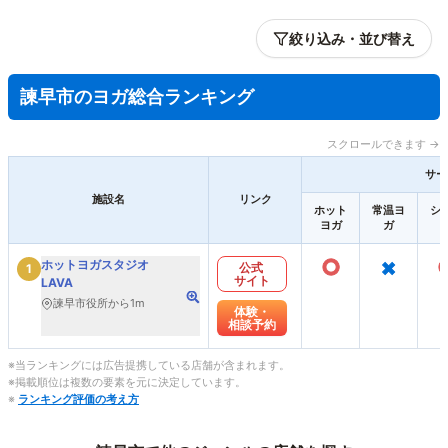
絞り込み・並び替え
諫早市のヨガ総合ランキング
スクロールできます →
サー
施設名
リンク
ホット
常温ヨ
シ
ヨガ
ガ
○
×
ホットヨガスタジオ
公式
1
サイト
LAVA
諫早市役所から1m
体験・
相談予約
※当ランキングには広告提携している店舗が含まれます。
※掲載順位は複数の要素を元に決定しています。
※
ランキング評価の考え方