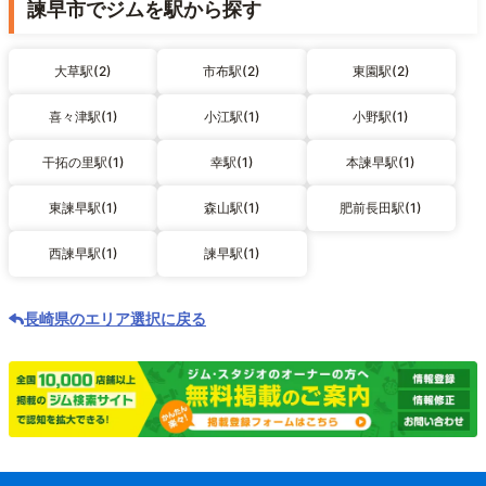
諫早市でジムを駅から探す
大草駅(2)
市布駅(2)
東園駅(2)
喜々津駅(1)
小江駅(1)
小野駅(1)
干拓の里駅(1)
幸駅(1)
本諫早駅(1)
東諫早駅(1)
森山駅(1)
肥前長田駅(1)
西諫早駅(1)
諫早駅(1)
長崎県のエリア選択に戻る