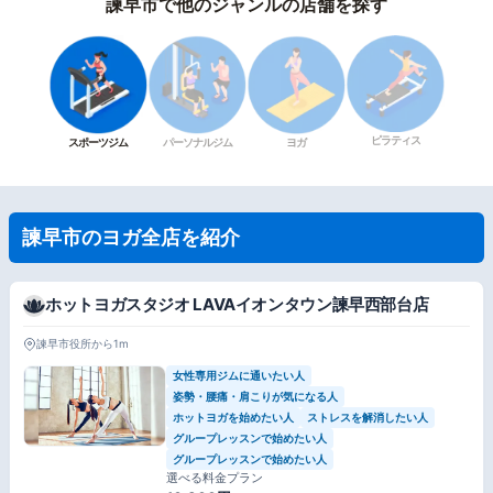
諫早市で他のジャンルの店舗を探す
ピラティス
スポーツジム
パーソナルジム
ヨガ
諫早市のヨガ全店を紹介
ホットヨガスタジオ LAVAイオンタウン諫早西部台店
諫早市役所から1m
女性専用ジムに通いたい人
姿勢・腰痛・肩こりが気になる人
ホットヨガを始めたい人
ストレスを解消したい人
グループレッスンで始めたい人
グループレッスンで始めたい人
選べる料金プラン