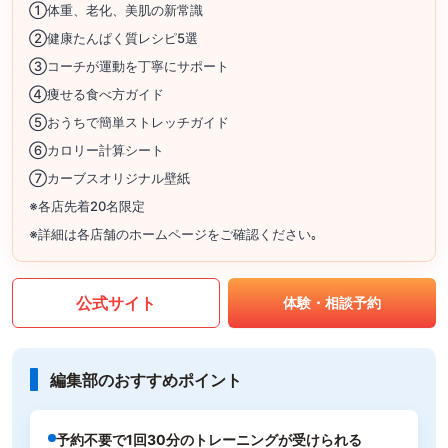
①体重、老化、美肌の新常識
②健康たんぱく質レシピ5選
③コーチが運動を丁寧にサポート
④痩せる食べ方ガイド
⑤おうちで簡単ストレッチガイド
⑥カロリー計算シート
⑦カーブスオリジナル壁紙
※各店先着20名限定
※詳細は各店舗のホームページをご確認ください｡
公式サイト
体験・相談予約
編集部のおすすめポイント
予約不要で1回30分のトレーニングが受けられる