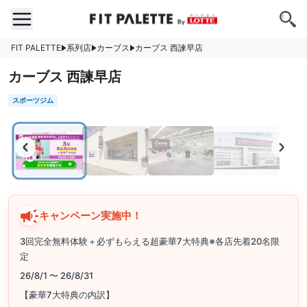
FIT PALETTE
系列店
カーブス
カーブス 西諫早店
カーブス 西諫早店
スポーツジム
キャンペーン実施中！
3回完全無料体験＋必ずもらえる超豪華7大特典※各店先着20名限
定
26/8/1 〜 26/8/31
【豪華7大特典の内訳】