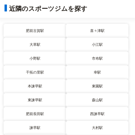
近隣のスポーツジムを探す
肥前古賀駅
喜々津駅
大草駅
小江駅
小野駅
市布駅
干拓の里駅
幸駅
本諫早駅
東園駅
東諫早駅
森山駅
肥前長田駅
西諫早駅
諫早駅
大村駅