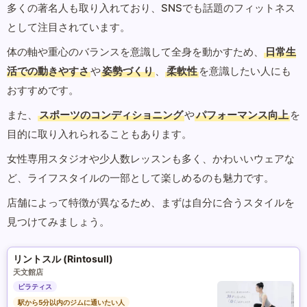
多くの著名人も取り入れており、SNSでも話題のフィットネス
として注目されています。
体の軸や重心のバランスを意識して全身を動かすため、
日常生
活での動きやすさ
や
姿勢づくり
、
柔軟性
を意識したい人にも
おすすめです。
また、
スポーツのコンディショニング
や
パフォーマンス向上
を
目的に取り入れられることもあります。
女性専用スタジオや少人数レッスンも多く、かわいいウェアな
ど、ライフスタイルの一部として楽しめるのも魅力です。
店舗によって特徴が異なるため、まずは自分に合うスタイルを
見つけてみましょう。
リントスル (Rintosull)
天文館店
ピラティス
駅から5分以内のジムに通いたい人