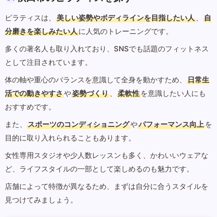
ピラティスは、
美しい姿勢やボディラインを目指したい人
、
自
分磨きを楽しみたい人
に人気のトレーニングです。
多くの著名人も取り入れており、SNSでも話題のフィットネス
として注目されています。
体の軸や重心のバランスを意識して全身を動かすため、
日常生
活での動きやすさ
や
姿勢づくり
、
柔軟性
を意識したい人にも
おすすめです。
また、
スポーツのコンディショニング
や
パフォーマンス向上
を
目的に取り入れられることもあります。
女性専用スタジオや少人数レッスンも多く、かわいいウェアな
ど、ライフスタイルの一部として楽しめるのも魅力です。
店舗によって特徴が異なるため、まずは自分に合うスタイルを
見つけてみましょう。