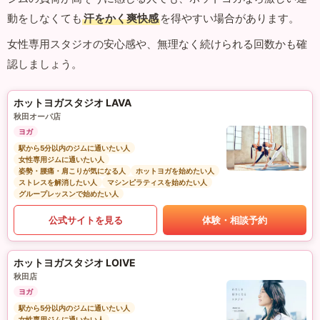
動をしなくても
汗をかく爽快感
を得やすい場合があります。
女性専用スタジオの安心感や、無理なく続けられる回数かも確
認しましょう。
ホットヨガスタジオ LAVA
秋田オーパ店
ヨガ
駅から5分以内のジムに通いたい人
女性専用ジムに通いたい人
姿勢・腰痛・肩こりが気になる人
ホットヨガを始めたい人
ストレスを解消したい人
マシンピラティスを始めたい人
グループレッスンで始めたい人
公式サイトを見る
体験・相談予約
ホットヨガスタジオ LOIVE
秋田店
ヨガ
駅から5分以内のジムに通いたい人
女性専用ジムに通いたい人