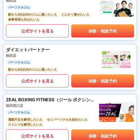
秋田店
パーソナルジム
駅から5分以内のジムに通いたい人
とにかく痩せたい人
食事管理も任せたい人
公式サイトを見る
体験・相談予約
ダイエットパートナー
秋田店
パーソナルジム
駅から5分以内のジムに通いたい人
公式サイトを見る
体験・相談予約
ZEAL BOXING FITNESS（ジール ボクシング フィットネス）
秋田西口店
パーソナルジム
運動不足を解消したい人
セミパーソナルを始めたい人
ストレスを解消したい人
公式サイトを見る
体験・相談予約