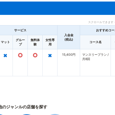
スクロールできます 
サービス
おすすめコー
入会金
(税込)
グルー
無料体
女性専
マット
コース名
プ
験
用
×
○
○
×
15,400円
マンスリープラン /
月8回
他のジャンルの店舗を探す