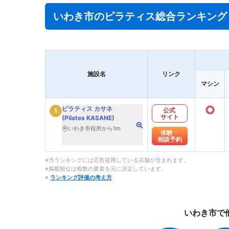
いわき市のピラティス総合ランキング
施設名
リンク
マシン
○
ピラティス カサネ
公式
1
サイト
(Pilates KASANE)
いわき市役所から1m
体験・
相談予約
※当ランキングには広告提携している店舗が含まれます。
※掲載順位は複数の要素を元に決定しています。
※
ランキング評価の考え方
いわき市で