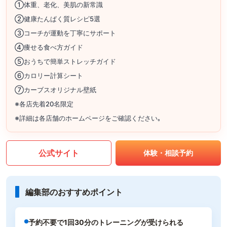
①体重、老化、美肌の新常識
②健康たんぱく質レシピ5選
③コーチが運動を丁寧にサポート
④痩せる食べ方ガイド
⑤おうちで簡単ストレッチガイド
⑥カロリー計算シート
⑦カーブスオリジナル壁紙
※各店先着20名限定
※詳細は各店舗のホームページをご確認ください｡
公式サイト
体験・相談予約
編集部のおすすめポイント
予約不要で1回30分のトレーニングが受けられる