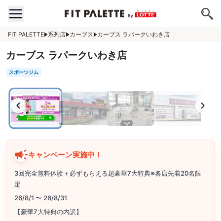
FIT PALETTE
系列店
カーブス
カーブス ラパークいわき店
カーブス ラパークいわき店
スポーツジム
キャンペーン実施中！
3回完全無料体験＋必ずもらえる超豪華7大特典※各店先着20名限
定
26/8/1 〜 26/8/31
【豪華7大特典の内訳】