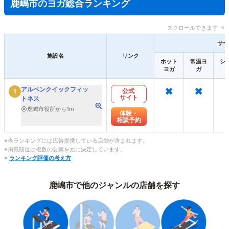
鹿嶋市のヨガ総合ランキング
スクロールできます →
サー
施設名
リンク
ホット
常温ヨ
シ
ヨガ
ガ
×
×
アルペンクイックフィッ
公式
1
サイト
トネス
鹿嶋市役所から1m
体験・
相談予約
※当ランキングには広告提携している店舗が含まれます。
※掲載順位は複数の要素を元に決定しています。
※
ランキング評価の考え方
鹿嶋市で他のジャンルの店舗を探す