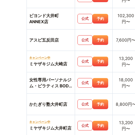
円〜
ビヨンド大井町
102,300
公式
予約
ANNEX店
円〜
アスピ五反田店
7,600円
公式
予約
キャンペーン中
13,200
公式
予約
ミヤザキジム大崎店
円〜
女性専用パーソナルジ
18,000
公式
予約
ム・ピラティス BODY
円〜
TERRACE大井町店
かたぎり塾大井町店
8,800円
公式
予約
キャンペーン中
13,200
公式
予約
ミヤザキジム大井町店
円〜