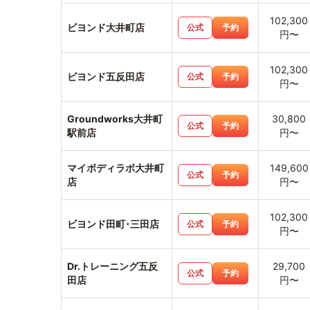
102,300
ビヨンド大井町店
公式
予約
円〜
102,300
ビヨンド五反田店
公式
予約
円〜
Groundworks大井町
30,800
公式
予約
駅前店
円〜
マイボディラボ大井町
149,600
公式
予約
店
円〜
102,300
ビヨンド田町･三田店
公式
予約
円〜
Dr.トレーニング五反
29,700
公式
予約
田店
円〜