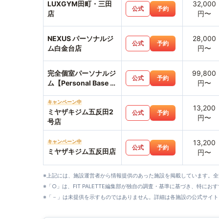
LUXGYM田町・三田
32,000
公式
予約
店
円〜
NEXUS パーソナルジ
28,000
公式
予約
ム白金台店
円〜
完全個室パーソナルジ
99,800
公式
予約
ム【Personal Base 五
円〜
反田】
キャンペーン中
13,200
ミヤザキジム五反田2
公式
予約
円〜
号店
キャンペーン中
13,200
公式
予約
ミヤザキジム五反田店
円〜
※上記には、施設運営者から情報提供のあった施設を掲載しています。
※「○」は、FIT PALETTE編集部が独自の調査・基準に基づき、特にお
※「－」は未提供を示すものではありません。詳細は各施設の公式サイト