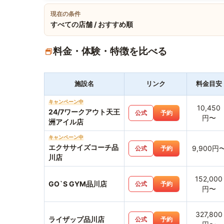
現在の条件
すべての店舗 / おすすめ順
料金・体験・特徴を比べる
施設名
リンク
料金目安
キャンペーン中
10,450
24/7ワークアウト天王
公式
予約
円〜
洲アイル店
キャンペーン中
エクササイズコーチ品
9,900円
公式
予約
川店
152,000
GO`S GYM品川店
公式
予約
円〜
327,800
ライザップ品川店
公式
予約