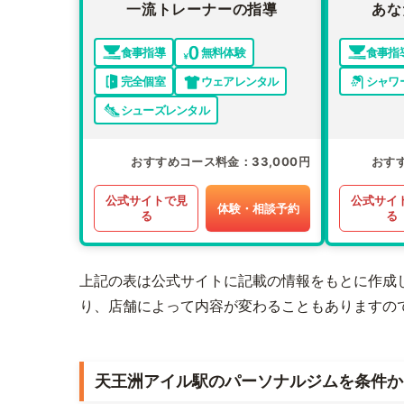
一流トレーナーの指導
あな
食事指導
無料体験
食事指
完全個室
ウェアレンタル
シャワ
シューズレンタル
おすすめコース料金
33,000円
おす
公式サイトで見
公式サイ
体験・相談予約
る
る
上記の表は公式サイトに記載の情報をもとに作成
り、店舗によって内容が変わることもありますの
天王洲アイル駅のパーソナルジムを条件か