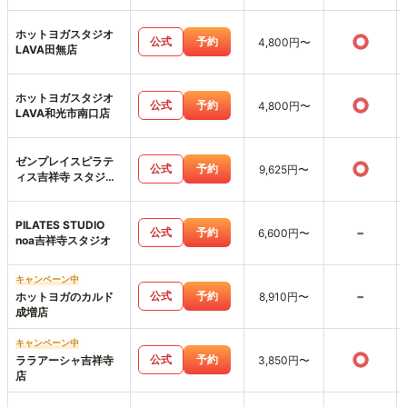
ホットヨガスタジオ
○
公式
予約
4,800円〜
LAVA田無店
ホットヨガスタジオ
○
公式
予約
4,800円〜
LAVA和光市南口店
ゼンプレイスピラテ
○
公式
予約
9,625円〜
ィス吉祥寺 スタジオ
店
PILATES STUDIO
-
公式
予約
6,600円〜
noa吉祥寺スタジオ
キャンペーン中
-
公式
予約
ホットヨガのカルド
8,910円〜
成増店
キャンペーン中
○
公式
予約
ララアーシャ吉祥寺
3,850円〜
店