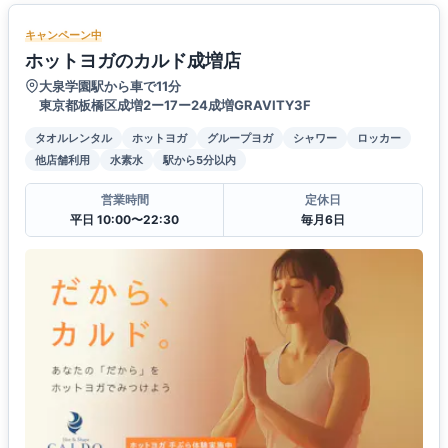
キャンペーン中
ホットヨガのカルド成増店
大泉学園駅から車で11分
東京都板橋区成増2ー17ー24成増GRAVITY3F
タオルレンタル
ホットヨガ
グループヨガ
シャワー
ロッカー
他店舗利用
水素水
駅から5分以内
営業時間
定休日
平日 10:00〜22:30
毎月6日