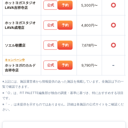
ホットヨガスタジオ
○
公式
予約
5,300円〜
LAVA吉祥寺店
ホットヨガスタジオ
○
公式
予約
4,800円〜
LAVA成増店
○
公式
予約
ソエル朝霞店
7,678円〜
キャンペーン中
-
公式
予約
ホットヨガのカルド
9,790円〜
吉祥寺店
※上記には、施設運営者から情報提供のあった施設を掲載しています。全施設は下の一
覧で確認できます。
※「○」は、FIT PALETTE編集部が独自の調査・基準に基づき、特におすすめする項目
です。
※「－」は未提供を示すものではありません。詳細は各施設の公式サイトをご確認くだ
さい。