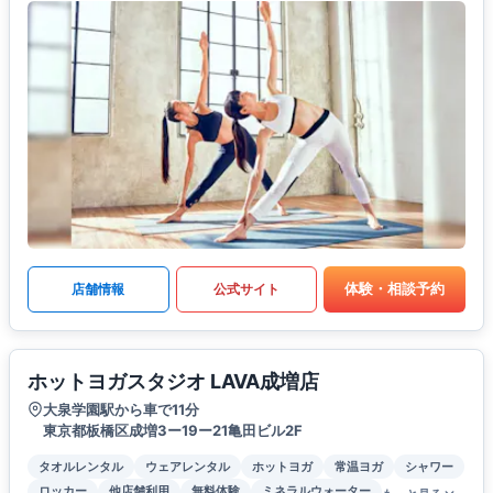
体験・相談予約
店舗情報
公式サイト
ホットヨガスタジオ LAVA成増店
大泉学園駅から車で11分
東京都板橋区成増3ー19ー21亀田ビル2F
タオルレンタル
ウェアレンタル
ホットヨガ
常温ヨガ
シャワー
ロッカー
他店舗利用
無料体験
ミネラルウォーター