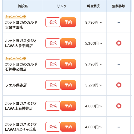
施設名
リンク
料金目安
無料体験
キャンペーン中
-
公式
予約
ホットヨガのカルド
9,790円〜
大泉学園店
ホットヨガスタジオ
○
公式
予約
5,300円〜
LAVA大泉学園店
キャンペーン中
-
公式
予約
ホットヨガのカルド
9,790円〜
石神井公園店
○
公式
予約
ソエル保谷店
3,278円〜
ホットヨガスタジオ
○
公式
予約
4,800円〜
LAVA上石神井店
ホットヨガスタジオ
-
公式
予約
4,800円〜
LAVAひばりヶ丘店