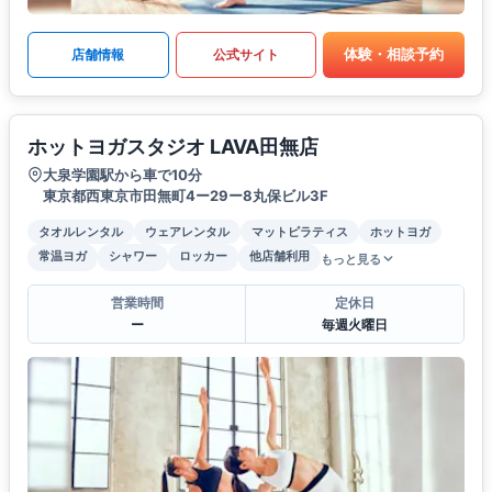
体験・相談予約
店舗情報
公式サイト
ホットヨガスタジオ LAVA田無店
大泉学園駅から車で10分
東京都西東京市田無町4ー29ー8丸保ビル3F
タオルレンタル
ウェアレンタル
マットピラティス
ホットヨガ
常温ヨガ
シャワー
ロッカー
他店舗利用
もっと見る
営業時間
定休日
ー
毎週火曜日