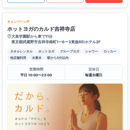
キャンペーン中
ホットヨガのカルド吉祥寺店
大泉学園駅から車で11分
東京都武蔵野市吉祥寺南町1ー6ー3東急REIホテル2F
タオルレンタル
ホットヨガ
グループヨガ
シャワー
ロッカー
他店舗利用
水素水
駅から5分以内
営業時間
定休日
平日 10:00〜23:00
毎週水曜日