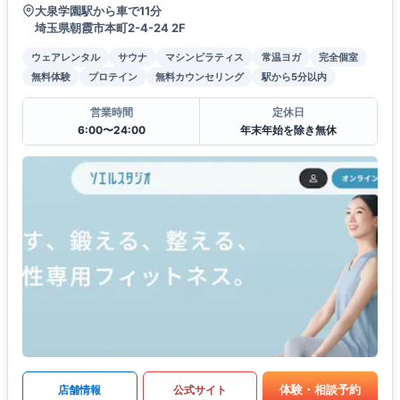
大泉学園駅から車で11分
埼玉県朝霞市本町2-4-24 2F
ウェアレンタル
サウナ
マシンピラティス
常温ヨガ
完全個室
無料体験
プロテイン
無料カウンセリング
駅から5分以内
営業時間
定休日
6:00〜24:00
年末年始を除き無休
体験・相談予約
店舗情報
公式サイト