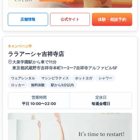
体験・相談予約
店舗情報
公式サイト
キャンペーン中
ララアーシャ吉祥寺店
大泉学園駅から車で11分
東京都武蔵野市吉祥寺本町1ー2ー7吉祥寺アルファビル5F
ウェアレンタル
マシンピラティス
ホットヨガ
シャワー
ロッカー
無料体験
駅から5分以内
営業時間
定休日
平日 10:00〜22:00
毎週金曜日