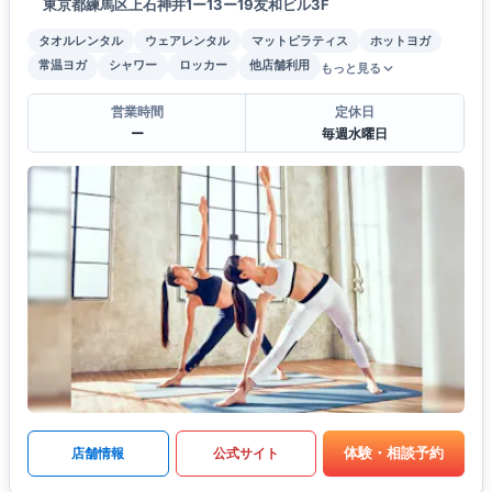
東京都練馬区上石神井1ー13ー19友和ビル3F
タオルレンタル
ウェアレンタル
マットピラティス
ホットヨガ
常温ヨガ
シャワー
ロッカー
他店舗利用
もっと見る
営業時間
定休日
ー
毎週水曜日
体験・相談予約
店舗情報
公式サイト