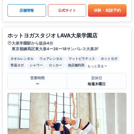
体験・相談予約
店舗情報
公式サイト
ホットヨガスタジオ LAVA大泉学園店
大泉学園駅から徒歩4分
東京都練馬区東大泉4ー26ー18サンパレス大泉2F
タオルレンタル
ウェアレンタル
マットピラティス
ホットヨガ
常温ヨガ
シャワー
ロッカー
他店舗利用
もっと見る
営業時間
定休日
ー
毎週木曜日