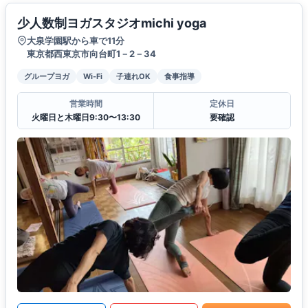
少人数制ヨガスタジオmichi yoga
大泉学園駅から車で11分
東京都西東京市向台町1－2－34
グループヨガ
Wi-Fi
子連れOK
食事指導
営業時間
定休日
火曜日と木曜日9:30〜13:30
要確認