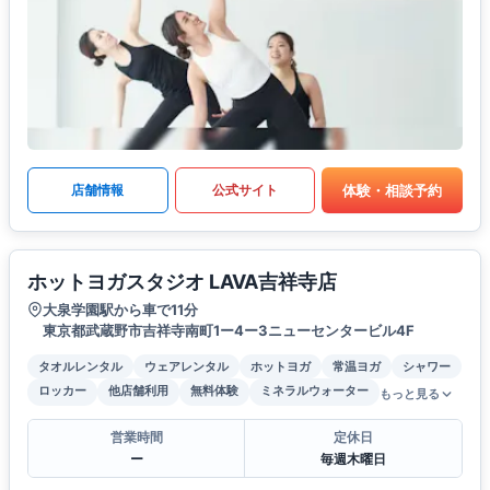
体験・相談予約
店舗情報
公式サイト
ホットヨガスタジオ LAVA吉祥寺店
大泉学園駅から車で11分
東京都武蔵野市吉祥寺南町1ー4ー3ニューセンタービル4F
タオルレンタル
ウェアレンタル
ホットヨガ
常温ヨガ
シャワー
ロッカー
他店舗利用
無料体験
ミネラルウォーター
もっと見る
営業時間
定休日
ー
毎週木曜日