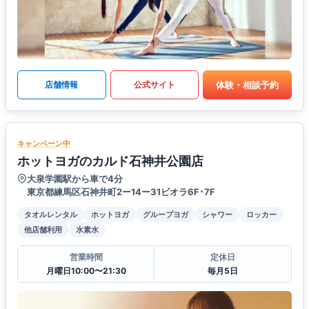
体験・相談予約
店舗情報
公式サイト
キャンペーン中
ホットヨガのカルド石神井公園店
大泉学園駅から車で4分
東京都練馬区石神井町2ー14ー31ビオラ6F･7F
タオルレンタル
ホットヨガ
グループヨガ
シャワー
ロッカー
他店舗利用
水素水
営業時間
定休日
月曜日10:00〜21:30
毎月5日