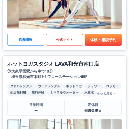
体験・相談予約
店舗情報
公式サイト
ホットヨガスタジオ LAVA和光市南口店
大泉学園駅から車で10分
埼玉県和光市本町1-1 ワコーステーションⅡ5F
タオルレンタル
ウェアレンタル
ホットヨガ
シャワー
ロッカー
他店舗利用
無料体験
ミネラルウォーター
水素水
もっと見る
営業時間
定休日
ー
毎週金曜日