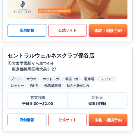
体験・相談予約
店舗情報
公式サイト
セントラルウェルネスクラブ保谷店
大泉学園駅から車で4分
東京都練馬区南大泉3-27
プール
サウナ
ホットヨガ
常温ヨガ
駐車場
シャワー
ロッカー
Wi-Fi
他店舗利用
駅から5分以内
営業時間
定休日
平日 9:00〜22:00
毎週月曜日
体験・相談予約
店舗情報
公式サイト