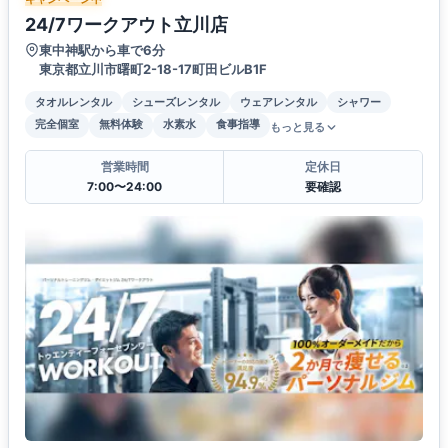
24/7ワークアウト立川店
東中神駅から車で6分
東京都立川市曙町2-18-17町田ビルB1F
タオルレンタル
シューズレンタル
ウェアレンタル
シャワー
完全個室
無料体験
水素水
食事指導
もっと見る
営業時間
定休日
7:00〜24:00
要確認