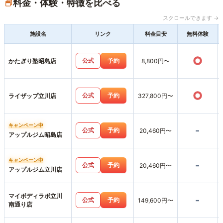
料金・体験・特徴を比べる
スクロールできます →
施設名
リンク
料金目安
無料体験
○
公式
予約
かたぎり塾昭島店
8,800円〜
○
公式
予約
ライザップ立川店
327,800円〜
キャンペーン中
-
公式
予約
20,460円〜
アップルジム昭島店
キャンペーン中
-
公式
予約
20,460円〜
アップルジム立川店
マイボディラボ立川
-
公式
予約
149,600円〜
南通り店