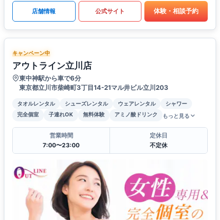
体験・相談予約
店舗情報
公式サイト
キャンペーン中
アウトライン立川店
東中神駅から車で6分
東京都立川市柴崎町3丁目14-21マル井ビル立川203
タオルレンタル
シューズレンタル
ウェアレンタル
シャワー
完全個室
子連れOK
無料体験
アミノ酸ドリンク
もっと見る
営業時間
定休日
7:00〜23:00
不定休