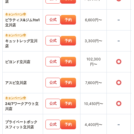
店
キャンペーン中
-
公式
予約
ピラティス&ジム1to1
6,600円〜
立川店
キャンペーン中
-
公式
予約
キュットレッグ立川
3,300円〜
店
102,300
○
公式
予約
ビヨンド立川店
円〜
○
公式
予約
アスピ立川店
7,600円〜
キャンペーン中
○
公式
予約
24/7ワークアウト立
10,450円〜
川店
プライベートボック
-
公式
予約
4,400円〜
スフィット立川店