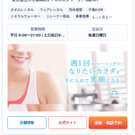
タオルレンタル
ウェアレンタル
完全個室
子連れOK
ミネラルウォーター
トレーナー指名
食事指導
もっと見る
営業時間
定休日
平日 9:00〜21:00❘土日祝日9:00〜18:00
毎週日曜日
体験・相談予約
店舗情報
公式サイト