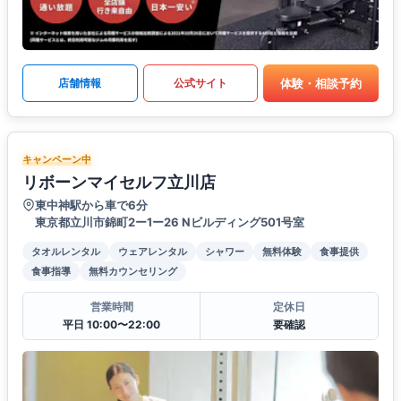
体験・相談予約
店舗情報
公式サイト
キャンペーン中
リボーンマイセルフ立川店
東中神駅から車で6分
東京都立川市錦町2ー1ー26 Nビルディング501号室
タオルレンタル
ウェアレンタル
シャワー
無料体験
食事提供
食事指導
無料カウンセリング
営業時間
定休日
平日 10:00〜22:00
要確認