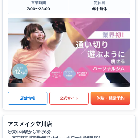
営業時間
定休日
7:00〜23:00
年中無休
体験・相談予約
店舗情報
公式サイト
アスメイク立川店
東中神駅から車で6分
東京都立川市柴崎町2-1-6エルタワータチ5階501