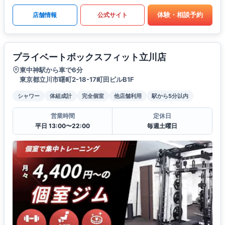
体験・相談予約
店舗情報
公式サイト
プライベートボックスフィット立川店
東中神駅から車で6分
東京都立川市曙町2-18-17町田ビルB1F
シャワー
体組成計
完全個室
他店舗利用
駅から5分以内
営業時間
定休日
平日 13:00〜22:00
毎週土曜日