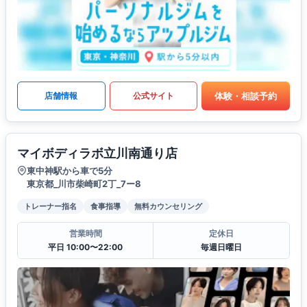
体験・相談予約
店舗情報
公式サイト
マイボディラボ立川南通り店
東中神駅から車で5分
東京都_川市柴崎町2丁_7ー8
トレーナー指名
食事指導
無料カウンセリング
営業時間
定休日
平日 10:00〜22:00
毎週日曜日