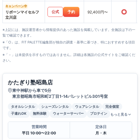
キャンペーン中
○
公式
予約
リボーンマイセルフ
92,400円〜
立川店
※上記には、施設運営者から情報提供のあった施設を掲載しています。全施設は下の一
覧で確認できます。
※「○」は、FIT PALETTE編集部が独自の調査・基準に基づき、特におすすめする項目
です。
※「－」は未提供を示すものではありません。詳細は各施設の公式サイトをご確認くだ
さい。
かたぎり塾昭島店
東中神駅から車で5分
東京都昭島市昭和町2丁目1-14パレットビル301号室
タオルレンタル
シューズレンタル
ウェアレンタル
完全個室
子連れOK
無料体験
ウォーターサーバー
プロテイン
もっと見る
営業時間
定休日
平日 10:00〜22:00
月・木