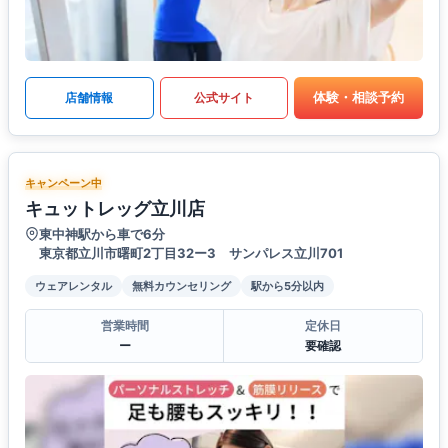
体験・相談予約
店舗情報
公式サイト
キャンペーン中
キュットレッグ立川店
東中神駅から車で6分
東京都立川市曙町2丁目32ー3 サンパレス立川701
ウェアレンタル
無料カウンセリング
駅から5分以内
営業時間
定休日
ー
要確認