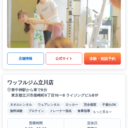
体験・相談予約
店舗情報
公式サイト
ワッフルジム立川店
東中神駅から車で6分
東京都立川市柴崎町6丁目16ー8 ライジングビルB1F
タオルレンタル
ウェアレンタル
ロッカー
完全個室
子連れOK
無料体験
プロテイン
トレーナー指名
食事指導
もっと見る
営業時間
定休日