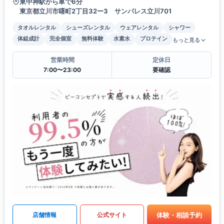
東中神駅から車で6分
東京都立川市曙町2丁目32ー3 サンパレス立川701
タオルレンタル
シューズレンタル
ウェアレンタル
シャワー
体組成計
完全個室
無料体験
水素水
プロテイン
もっと見る
営業時間
定休日
7:00〜23:00
要確認
体験・相談予約
店舗情報
公式サイト