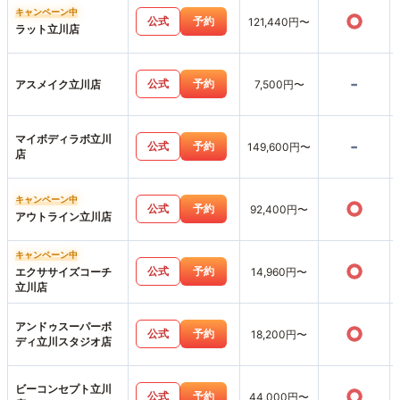
キャンペーン中
○
公式
予約
121,440円〜
ラット立川店
-
公式
予約
アスメイク立川店
7,500円〜
マイボディラボ立川
-
公式
予約
149,600円〜
店
キャンペーン中
○
公式
予約
92,400円〜
アウトライン立川店
キャンペーン中
○
公式
予約
エクササイズコーチ
14,960円〜
立川店
アンドゥスーパーボ
○
公式
予約
18,200円〜
ディ立川スタジオ店
ビーコンセプト立川
○
公式
予約
44,000円〜