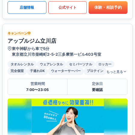
体験・相談予約
店舗情報
公式サイト
キャンペーン中
アップルジム立川店
東中神駅から車で5分
東京都立川市柴崎町2-5-2三多摩第一ビル403号室
タオルレンタル
ウェアレンタル
セミパーソナル
ロッカー
完全個室
子連れOK
ウォーターサーバー
プロテイン
もっと見る
営業時間
定休日
7:00〜23:05
要確認