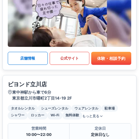
体験・相談予約
店舗情報
公式サイト
ビヨンド立川店
東中神駅から車で6分
東京都立川市曙町2丁目14-19 2F
タオルレンタル
シューズレンタル
ウェアレンタル
駐車場
シャワー
ロッカー
Wi-Fi
無料体験
もっと見る
営業時間
定休日
10:00〜22:00
定休日なし