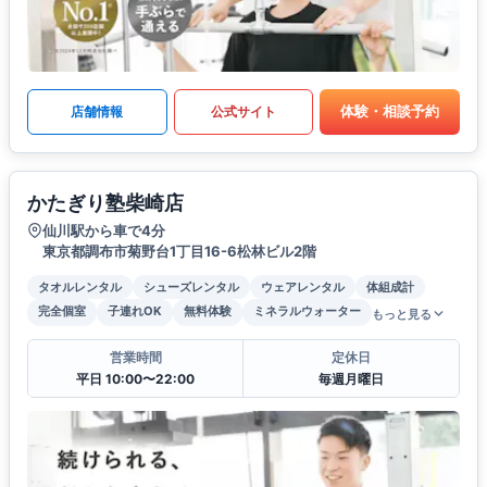
体験・相談予約
店舗情報
公式サイト
かたぎり塾柴崎店
仙川駅から車で4分
東京都調布市菊野台1丁目16-6松林ビル2階
タオルレンタル
シューズレンタル
ウェアレンタル
体組成計
完全個室
子連れOK
無料体験
ミネラルウォーター
もっと見る
営業時間
定休日
平日 10:00〜22:00
毎週月曜日