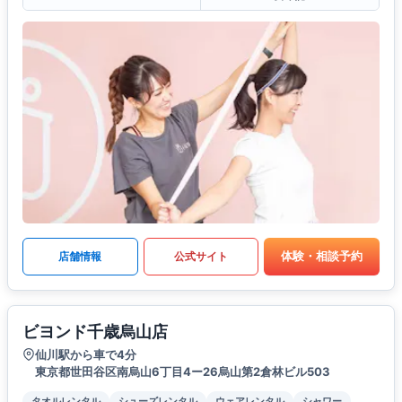
体験・相談予約
店舗情報
公式サイト
ビヨンド千歳烏山店
仙川駅から車で4分
東京都世田谷区南烏山6丁目4ー26烏山第2倉林ビル503
タオルレンタル
シューズレンタル
ウェアレンタル
シャワー