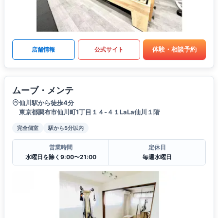
体験・相談予約
店舗情報
公式サイト
ムーブ・メンテ
仙川駅から徒歩4分
東京都調布市仙川町1丁目１４-４１LaLa仙川１階
完全個室
駅から5分以内
営業時間
定休日
水曜日を除く9:00〜21:00
毎週水曜日