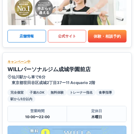
体験・相談予約
店舗情報
公式サイト
キャンペーン中
WILLパーソナルジム成城学園前店
仙川駅から車で6分
東京都世田谷区成城2丁目37ー11 Acquario 2階
完全個室
子連れOK
無料体験
トレーナー指名
食事指導
駅から5分以内
営業時間
定休日
10:00〜22:00
木曜日