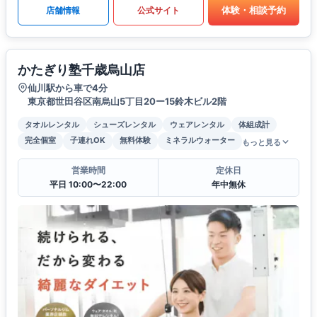
体験・相談予約
店舗情報
公式サイト
かたぎり塾千歳烏山店
仙川駅から車で4分
東京都世田谷区南烏山5丁目20ー15鈴木ビル2階
タオルレンタル
シューズレンタル
ウェアレンタル
体組成計
完全個室
子連れOK
無料体験
ミネラルウォーター
もっと見る
営業時間
定休日
平日 10:00〜22:00
年中無休