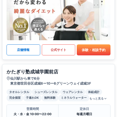
体験・相談予約
店舗情報
公式サイト
かたぎり塾成城学園前店
仙川駅から車で6分
東京都世田谷区成城6ー10ー6グリーンウェイ成城3F
タオルレンタル
シューズレンタル
ウェアレンタル
体組成計
完全個室
子連れOK
無料体験
ミネラルウォーター
もっと見る
営業時間
定休日
火・水・金 10:00〜22:00
毎週月曜日