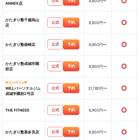
○
公式
予約
8,800円〜
ANNEX店
かたぎり塾千歳烏山
○
公式
予約
8,800円〜
店
○
公式
予約
かたぎり塾柴崎店
8,800円〜
かたぎり塾成城学園
○
公式
予約
8,800円〜
前店
キャンペーン中
○
公式
予約
WILLパーソナルジム
21,780円〜
成城学園前2号店
○
公式
予約
THE FITNESS
8,900円〜
○
公式
予約
かたぎり塾喜多見店
8,800円〜