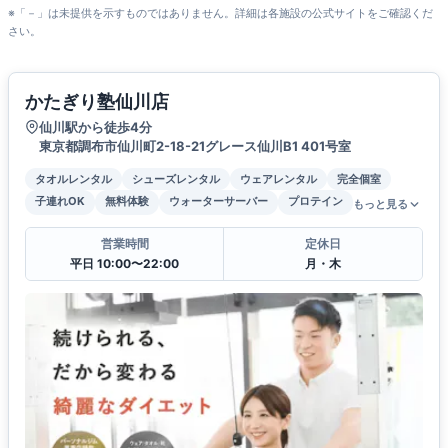
※「－」は未提供を示すものではありません。詳細は各施設の公式サイトをご確認くだ
さい。
かたぎり塾仙川店
仙川駅から徒歩4分
東京都調布市仙川町2-18-21グレース仙川B1 401号室
タオルレンタル
シューズレンタル
ウェアレンタル
完全個室
子連れOK
無料体験
ウォーターサーバー
プロテイン
もっと見る
営業時間
定休日
平日 10:00〜22:00
月・木