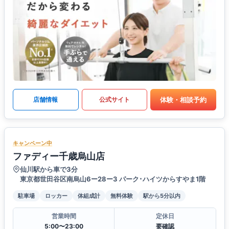
体験・相談予約
店舗情報
公式サイト
キャンペーン中
ファディー千歳烏山店
仙川駅から車で3分
東京都世田谷区南烏山6ー28ー3 パーク･ハイツからすやま1階
駐車場
ロッカー
体組成計
無料体験
駅から5分以内
営業時間
定休日
5:00〜23:00
要確認