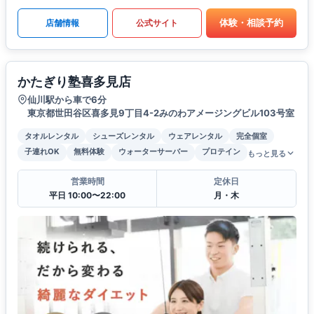
体験・相談予約
店舗情報
公式サイト
かたぎり塾喜多見店
仙川駅から車で6分
東京都世田谷区喜多見9丁目4-2みのわアメージングビル103号室
タオルレンタル
シューズレンタル
ウェアレンタル
完全個室
子連れOK
無料体験
ウォーターサーバー
プロテイン
もっと見る
営業時間
定休日
平日 10:00〜22:00
月・木