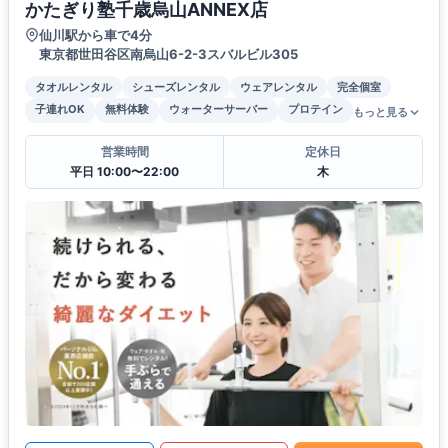
かたぎり塾千歳烏山ANNEX店
仙川駅から車で4分
東京都世田谷区南烏山6-2-3スバルビル305
タオルレンタル
シューズレンタル
ウェアレンタル
完全個室
子連れOK
無料体験
ウォーターサーバー
プロテイン
もっと見る
営業時間
定休日
平日 10:00〜22:00
木