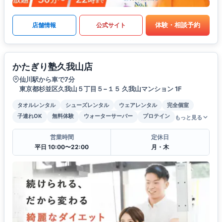
体験・相談予約
店舗情報
公式サイト
かたぎり塾久我山店
仙川駅から車で7分
東京都杉並区久我山５丁目５−１５ 久我山マンション 1F
タオルレンタル
シューズレンタル
ウェアレンタル
完全個室
子連れOK
無料体験
ウォーターサーバー
プロテイン
もっと見る
営業時間
定休日
平日 10:00〜22:00
月・木