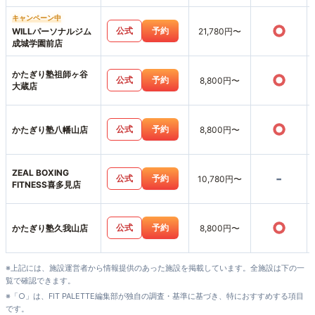
キャンペーン中
○
公式
予約
WILLパーソナルジム
21,780円〜
成城学園前店
かたぎり塾祖師ヶ谷
○
公式
予約
8,800円〜
大蔵店
○
公式
予約
かたぎり塾八幡山店
8,800円〜
ZEAL BOXING
-
公式
予約
10,780円〜
FITNESS喜多見店
○
公式
予約
かたぎり塾久我山店
8,800円〜
※上記には、施設運営者から情報提供のあった施設を掲載しています。全施設は下の一
覧で確認できます。
※「○」は、FIT PALETTE編集部が独自の調査・基準に基づき、特におすすめする項目
です。