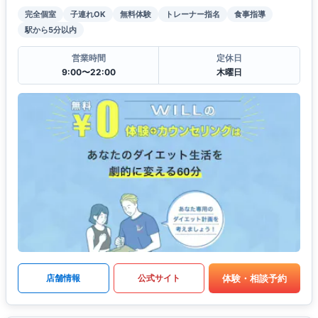
完全個室
子連れOK
無料体験
トレーナー指名
食事指導
駅から5分以内
営業時間
定休日
9:00〜22:00
木曜日
体験・相談予約
店舗情報
公式サイト