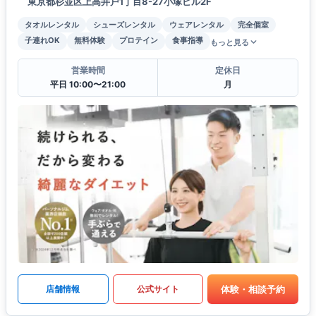
東京都杉並区上高井戸1丁目8-27小塚ビル2F
タオルレンタル
シューズレンタル
ウェアレンタル
完全個室
子連れOK
無料体験
プロテイン
食事指導
もっと見る
営業時間
定休日
平日 10:00〜21:00
月
体験・相談予約
店舗情報
公式サイト