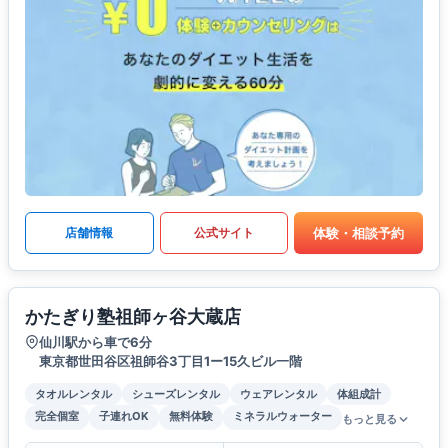
体験・相談予約
店舗情報
公式サイト
かたぎり塾祖師ヶ谷大蔵店
仙川駅から車で6分
東京都世田谷区祖師谷3丁目1ー15久ビル一階
タオルレンタル
シューズレンタル
ウェアレンタル
体組成計
完全個室
子連れOK
無料体験
ミネラルウォーター
もっと見る