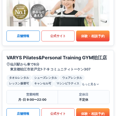
体験・相談予約
店舗情報
公式サイト
VARYS Pilates&Personal Training GYM狛江店
仙川駅から車で6分
東京都狛江市岩戸北1-7-9 コミュニティトーケン307
タオルレンタル
シューズレンタル
ウェアレンタル
レッスン振替可
キャンセル可
マシンピラティス
もっと見る
営業時間
定休日
月-日 9:00〜22:00
不定休
体験・相談予約
店舗情報
公式サイト