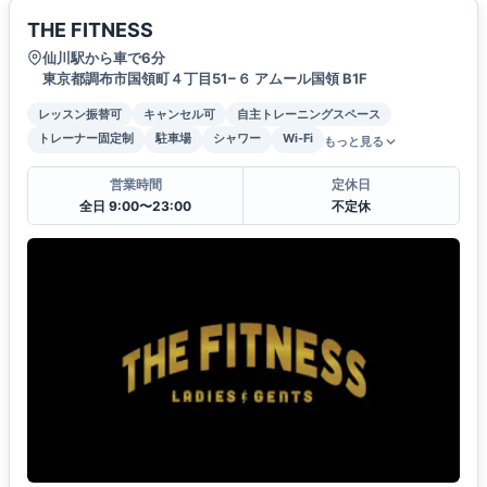
THE FITNESS
仙川駅から車で6分
東京都調布市国領町４丁目51−６ アムール国領 B1F
レッスン振替可
キャンセル可
自主トレーニングスペース
トレーナー固定制
駐車場
シャワー
Wi-Fi
もっと見る
営業時間
定休日
全日 9:00〜23:00
不定休