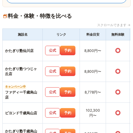
料金・体験・特徴を比べる
スクロールできます →
施設名
リンク
料金目安
無料体験
○
公式
予約
かたぎり塾仙川店
8,800円〜
かたぎり塾つつじヶ
○
公式
予約
8,800円〜
丘店
キャンペーン中
○
公式
予約
ファディー千歳烏山
8,778円〜
店
102,300
○
公式
予約
ビヨンド千歳烏山店
円〜
かたぎり塾千歳烏山