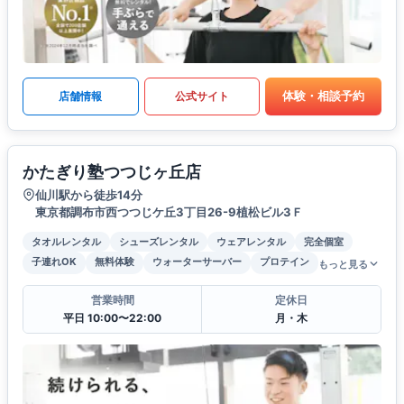
体験・相談予約
店舗情報
公式サイト
かたぎり塾つつじヶ丘店
仙川駅から徒歩14分
東京都調布市西つつじケ丘3丁目26-9植松ビル3Ｆ
タオルレンタル
シューズレンタル
ウェアレンタル
完全個室
子連れOK
無料体験
ウォーターサーバー
プロテイン
もっと見る
営業時間
定休日
平日 10:00〜22:00
月・木