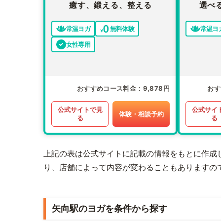
癒す、鍛える、整える
選べ
常温ヨガ
無料体験
常温ヨ
女性専用
おすすめコース料金
9,878円
おす
公式サイトで見
公式サイ
体験・相談予約
る
る
上記の表は公式サイトに記載の情報をもとに作成
り、店舗によって内容が変わることもありますの
矢向駅のヨガを条件から探す