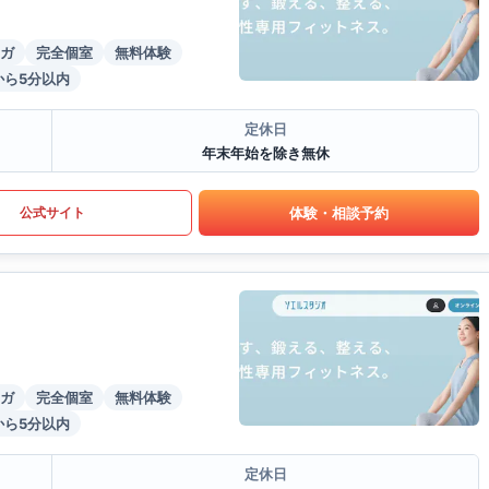
ガ
完全個室
無料体験
から5分以内
定休日
年末年始を除き無休
体験・相談予約
公式サイト
ガ
完全個室
無料体験
から5分以内
定休日