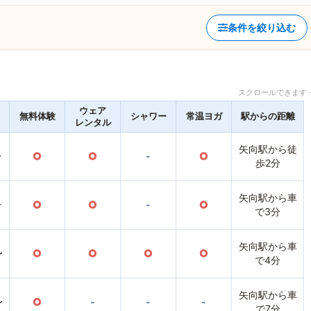
条件を絞り込む
スクロールできます 
ウェア
無料体験
シャワー
常温ヨガ
駅からの距離
レンタル
矢向駅から徒
〜
○
○
-
○
歩2分
矢向駅から車
〜
○
○
-
○
で3分
矢向駅から車
〜
○
○
○
○
で4分
矢向駅から車
〜
○
-
-
-
で7分