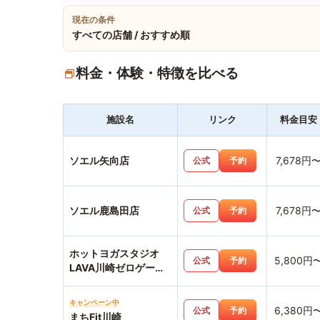
現在の条件
すべての店舗 / おすすめ順
料金・体験・特徴を比べる
施設名
リンク
料金目安
ソエル矢向店
7,678円
公式
予約
ソエル鹿島田店
7,678円
公式
予約
ホットヨガスタジオ
5,800円
公式
予約
LAVA川崎ゼロゲート
店
キャンペーン中
6,380円
公式
予約
まちFit川崎