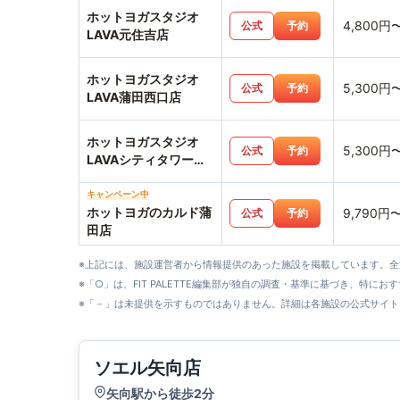
ホットヨガスタジオ
4,800円
公式
予約
LAVA元住吉店
ホットヨガスタジオ
5,300円
公式
予約
LAVA蒲田西口店
ホットヨガスタジオ
5,300円
公式
予約
LAVAシティタワー武
蔵小杉店
キャンペーン中
ホットヨガのカルド蒲
9,790円
公式
予約
田店
※上記には、施設運営者から情報提供のあった施設を掲載しています。
※「○」は、FIT PALETTE編集部が独自の調査・基準に基づき、特にお
※「－」は未提供を示すものではありません。詳細は各施設の公式サイト
ソエル矢向店
矢向駅から徒歩2分