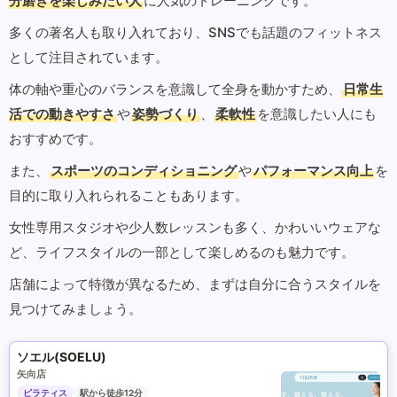
分磨きを楽しみたい人
に人気のトレーニングです。
多くの著名人も取り入れており、SNSでも話題のフィットネス
として注目されています。
体の軸や重心のバランスを意識して全身を動かすため、
日常生
活での動きやすさ
や
姿勢づくり
、
柔軟性
を意識したい人にも
おすすめです。
また、
スポーツのコンディショニング
や
パフォーマンス向上
を
目的に取り入れられることもあります。
女性専用スタジオや少人数レッスンも多く、かわいいウェアな
ど、ライフスタイルの一部として楽しめるのも魅力です。
店舗によって特徴が異なるため、まずは自分に合うスタイルを
見つけてみましょう。
ソエル(SOELU)
矢向店
ピラティス
駅から徒歩12分