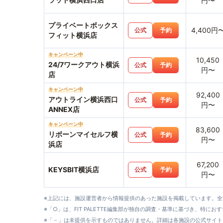
円〜
プライベートボックス
4,400円
公式
予約
フィット横浜店
キャンペーン中
10,450
24/7ワークアウト横浜
公式
予約
円〜
店
キャンペーン中
92,400
アウトライン横浜西口
公式
予約
円〜
ANNEX店
キャンペーン中
83,600
リボーンマイセルフ横
公式
予約
円〜
浜店
67,200
KEYSBIT横浜店
公式
予約
円〜
※上記には、施設運営者から情報提供のあった施設を掲載しています。
※「○」は、FIT PALETTE編集部が独自の調査・基準に基づき、特にお
※「－」は未提供を示すものではありません。詳細は各施設の公式サイト