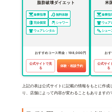
脂肪破壊ダイエット
米
食事指導
無料体験
食事指
完全個室
シャワー
ウェア
ウェアレンタル
シュー
おすすめコース料金
198,000円
おす
公式サイトで見
公式サイ
体験・相談予約
る
る
上記の表は公式サイトに記載の情報をもとに作成
り、店舗によって内容が変わることもありますの