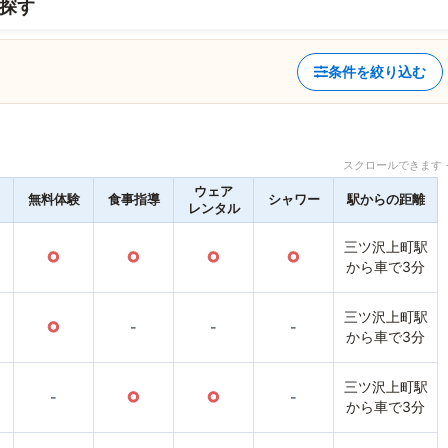
探す
条件を絞り込む
スクロールできます 
ウェア
無料体験
食事指導
シャワー
駅からの距離
レンタル
三ツ沢上町駅
○
○
○
○
から車で3分
三ツ沢上町駅
○
-
-
-
から車で3分
三ツ沢上町駅
-
○
○
-
から車で3分