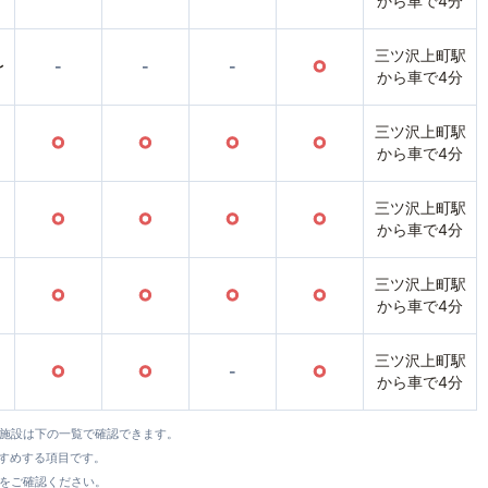
から車で4分
三ツ沢上町駅
〜
-
-
-
○
から車で4分
三ツ沢上町駅
○
○
○
○
から車で4分
三ツ沢上町駅
○
○
○
○
から車で4分
三ツ沢上町駅
○
○
○
○
から車で4分
三ツ沢上町駅
○
○
-
○
から車で4分
全施設は下の一覧で確認できます。
すすめする項目です。
をご確認ください。