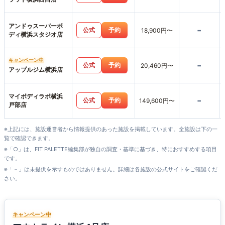
アンドゥスーパーボ
-
公式
予約
18,900円〜
ディ横浜スタジオ店
キャンペーン中
-
公式
予約
20,460円〜
アップルジム横浜店
マイボディラボ横浜
-
公式
予約
149,600円〜
戸部店
※上記には、施設運営者から情報提供のあった施設を掲載しています。全施設は下の一
覧で確認できます。
※「○」は、FIT PALETTE編集部が独自の調査・基準に基づき、特におすすめする項目
です。
※「－」は未提供を示すものではありません。詳細は各施設の公式サイトをご確認くだ
さい。
キャンペーン中