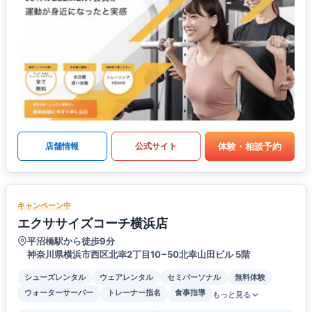
体験・相談予約
店舗情報
公式サイト
キャンペーン中
エクササイズコーチ横浜店
平沼橋駅から徒歩9分
神奈川県横浜市西区北幸2丁目10−50北幸山田ビル 5階
シューズレンタル
ウェアレンタル
セミパーソナル
無料体験
ウォーターサーバー
トレーナー指名
食事指導
もっと見る