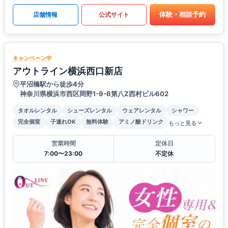
体験・相談予約
店舗情報
公式サイト
キャンペーン中
アウトライン横浜西口新店
平沼橋駅から徒歩4分
神奈川県横浜市西区岡野1-9-6第八Z西村ビル602
タオルレンタル
シューズレンタル
ウェアレンタル
シャワー
完全個室
子連れOK
無料体験
アミノ酸ドリンク
もっと見る
営業時間
定休日
7:00〜23:00
不定休