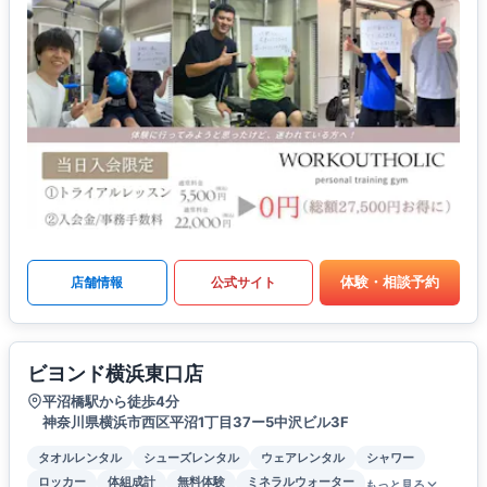
体験・相談予約
店舗情報
公式サイト
ビヨンド横浜東口店
平沼橋駅から徒歩4分
神奈川県横浜市西区平沼1丁目37ー5中沢ビル3F
タオルレンタル
シューズレンタル
ウェアレンタル
シャワー
ロッカー
体組成計
無料体験
ミネラルウォーター
もっと見る