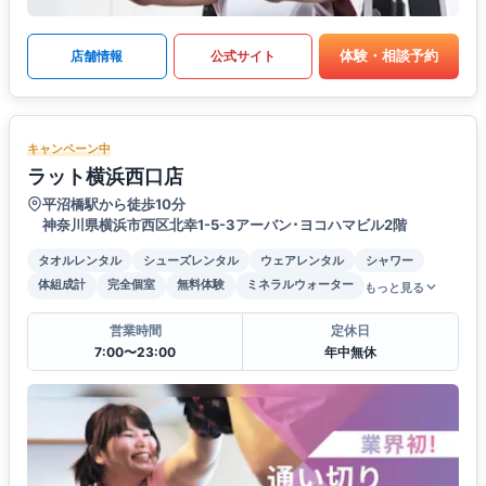
体験・相談予約
店舗情報
公式サイト
キャンペーン中
ラット横浜西口店
平沼橋駅から徒歩10分
神奈川県横浜市西区北幸1-5-3アーバン･ヨコハマビル2階
タオルレンタル
シューズレンタル
ウェアレンタル
シャワー
体組成計
完全個室
無料体験
ミネラルウォーター
もっと見る
営業時間
定休日
7:00〜23:00
年中無休