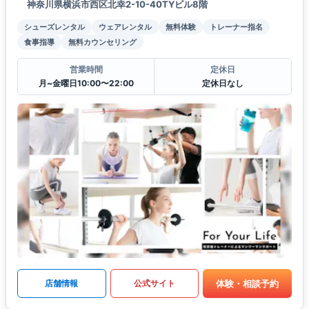
神奈川県横浜市西区北幸2-10-40TYビル8階
シューズレンタル
ウェアレンタル
無料体験
トレーナー指名
食事指導
無料カウンセリング
営業時間
定休日
月~金曜日10:00〜22:00
定休日なし
体験・相談予約
店舗情報
公式サイト