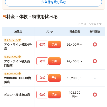
条件を絞り込む
料金・体験・特徴を比べる
スクロールできます →
施設名
リンク
料金目安
無料体験
キャンペーン中
○
公式
予約
アウトライン横浜4号
92,400円〜
店
キャンペーン中
○
公式
予約
アウトライン横浜西
92,400円〜
口新店
キャンペーン中
-
公式
予約
WORKOUTHOLIC横
13,200円〜
浜店
102,300
○
公式
予約
ビヨンド横浜東口店
円〜