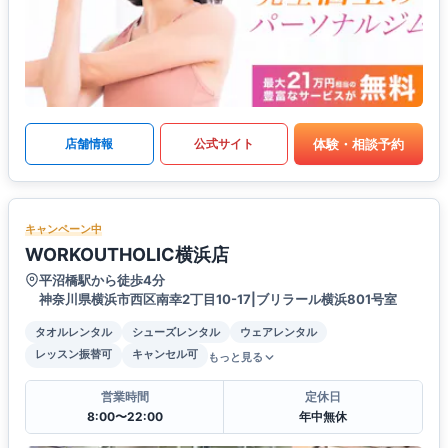
体験・相談予約
店舗情報
公式サイト
キャンペーン中
WORKOUTHOLIC横浜店
平沼橋駅から徒歩4分
神奈川県横浜市西区南幸2丁目10-17|ブリラール横浜801号室
タオルレンタル
シューズレンタル
ウェアレンタル
レッスン振替可
キャンセル可
もっと見る
営業時間
定休日
8:00〜22:00
年中無休