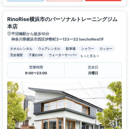
RinoRise横浜市のパーソナルトレーニングジム
本店
平沼橋駅から徒歩10分
神奈川県横浜市⻄区伊勢町3ー133ー32 IsechoNest1F
タオルレンタル
ウェアレンタル
駐車場
シャワー
ロッカー
完全個室
子連れOK
ウォーターサーバー
もっと見る
営業時間
定休日
9:00〜23:00
月曜日