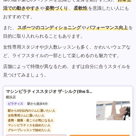
活での動きやすさ
や
姿勢づくり
、
柔軟性
を意識したい人にも
おすすめです。
また、
スポーツのコンディショニング
や
パフォーマンス向上
を
目的に取り入れられることもあります。
女性専用スタジオや少人数レッスンも多く、かわいいウェアな
ど、ライフスタイルの一部として楽しめるのも魅力です。
店舗によって特徴が異なるため、まずは自分に合うスタイルを
見つけてみましょう。
マシンピラティススタジオ ザ･シルク(the SILK)
横浜店
ピラティス
駅から徒歩4分
駅から5分以内のジムに通いたい人
女性専用ジムに通いたい人
姿勢・腰痛・肩こりが気になる人
マシンピラティスを始めたい人
グループレッスンで始めたい人