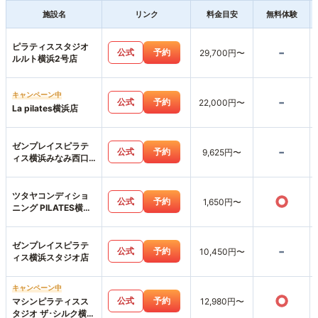
施設名
リンク
料金目安
無料体験
ピラティススタジオ
-
公式
予約
29,700円〜
ルルト横浜2号店
キャンペーン中
-
公式
予約
22,000円〜
La pilates横浜店
ゼンプレイスピラテ
-
公式
予約
9,625円〜
ィス横浜みなみ西口
スタジオ店
ツタヤコンディショ
○
公式
予約
1,650円〜
ニング PILATES横浜
みなとみらい店
ゼンプレイスピラテ
-
公式
予約
10,450円〜
ィス横浜スタジオ店
キャンペーン中
○
公式
予約
マシンピラティスス
12,980円〜
タジオ ザ･シルク横浜