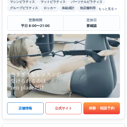
マシンピラティス
マットピラティス
パーソナルピラティス
グループピラティス
ロッカー
体組成計
他店舗利用
もっと見る
営業時間
定休日
平日 8:00〜21:00
要確認
体験・相談予約
店舗情報
公式サイト