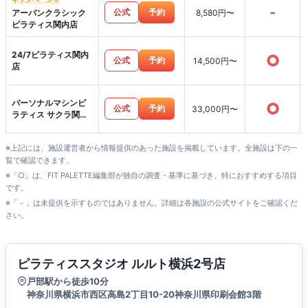
-
公式
予約
アーバンクラシック
8,580円〜
ピラティス関内店
24/7ピラティス関内
○
公式
予約
14,500円〜
店
パーソナルマシンピ
○
公式
予約
33,000円〜
ラティス サクラ関内
店
※上記には、施設運営者から情報提供のあった施設を掲載しています。全施設は下の一
覧で確認できます。
※「○」は、FIT PALETTE編集部が独自の調査・基準に基づき、特におすすめする項目
です。
※「－」は未提供を示すものではありません。詳細は各施設の公式サイトをご確認くだ
さい。
ピラティススタジオ ルルト横浜2号店
戸部駅から徒歩10分
神奈川県横浜市西区高島2丁目10-20神奈川県印刷会館3階