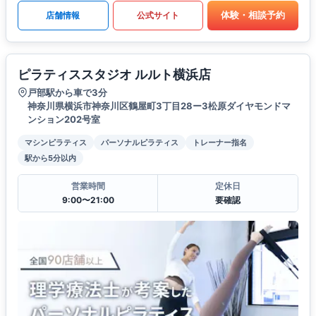
体験・相談予約
店舗情報
公式サイト
ピラティススタジオ ルルト横浜店
戸部駅から車で3分
神奈川県横浜市神奈川区鶴屋町3丁目28ー3松原ダイヤモンドマ
ンション202号室
マシンピラティス
パーソナルピラティス
トレーナー指名
駅から5分以内
営業時間
定休日
9:00〜21:00
要確認