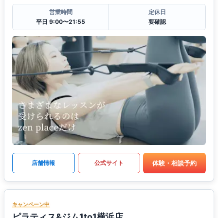
営業時間
定休日
平日 9:00〜21:55
要確認
体験・相談予約
店舗情報
公式サイト
キャンペーン中
ピラティス&ジム1to1横浜店