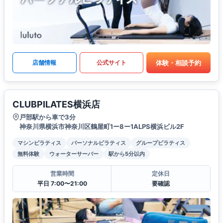
体験・相談予約
店舗情報
公式サイト
CLUBPILATES横浜店
戸部駅から車で3分
神奈川県横浜市神奈川区鶴屋町1ー8ー1ALPS横浜ビル2F
マシンピラティス
パーソナルピラティス
グループピラティス
無料体験
ウォーターサーバー
駅から5分以内
営業時間
定休日
平日 7:00〜21:00
要確認