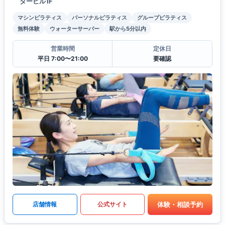
タービル1F
マシンピラティス
パーソナルピラティス
グループピラティス
無料体験
ウォーターサーバー
駅から5分以内
営業時間
定休日
平日 7:00〜21:00
要確認
体験・相談予約
店舗情報
公式サイト