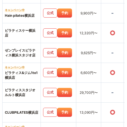
店
キャンペーン中
-
公式
予約
9,900円〜
Hain pilates横浜店
ピラティスケー横浜
○
公式
予約
12,320円〜
店
ゼンプレイスピラテ
-
公式
予約
9,625円〜
ィス横浜スタジオ店
キャンペーン中
○
公式
予約
ピラティス&ジム1to1
6,600円〜
横浜店
ピラティススタジオ
-
公式
予約
29,700円〜
ルルト横浜店
○
公式
予約
CLUBPILATES横浜店
13,090円〜
キャンペーン中