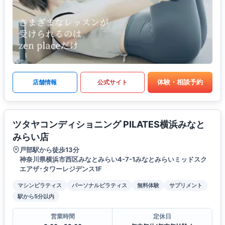
体験・相談予約
店舗情報
公式サイト
ツタヤコンディショニング PILATES横浜みなと
みらい店
戸部駅から徒歩13分
神奈川県横浜市西区みなとみらい4-7-1みなとみらいミッドスク
エアザ･タワーレジデンス1F
マシンピラティス
パーソナルピラティス
無料体験
サプリメント
駅から5分以内
営業時間
定休日