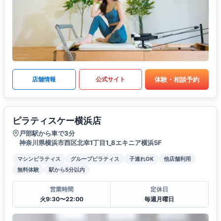
体験・相談予約
店舗情報
公式サイト
ピラティスケー横浜店
戸部駅から車で3分
神奈川県横浜市西区北幸1丁目1_8エキニア横浜5F
マシンピラティス
グループピラティス
子連れOK
他店舗利用
無料体験
駅から5分以内
営業時間
定休日
火9:30〜22:00
毎週月曜日