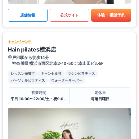
体験・相談予約
店舗情報
公式サイト
キャンペーン中
Hain pilates横浜店
戸部駅から徒歩14分
神奈川県 横浜市西区北幸2-10-50 北幸山田ビル5F
レッスン振替可
キャンセル可
マシンピラティス
パーソナルピラティス
ウォーターサーバー
営業時間
定休日
平日 10:00〜22:00/土・祝9:00〜21:00
毎週日曜日