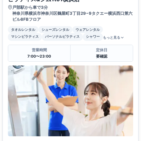
戸部駅から車で3分
神奈川県横浜市神奈川区鶴屋町3丁目29−9タクエー横浜西口第六
ビル8FBフロア
タオルレンタル
シューズレンタル
ウェアレンタル
マシンピラティス
パーソナルピラティス
シャワー
もっと見る
営業時間
定休日
7:00〜23:00
要確認