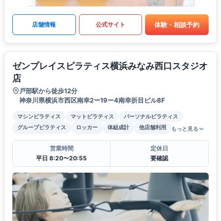
体験・相談予約
店舗情報
公式サイト
ゼンプレイスピラティス横浜みなみ西口スタジオ
店
戸部駅から徒歩12分
神奈川県横浜市西区南幸2ー19ー4南幸折目ビル8F
マシンピラティス
マットピラティス
パーソナルピラティス
グループピラティス
ロッカー
体組成計
他店舗利用
もっと見る
営業時間
定休日
平日 8:20〜20:55
要確認