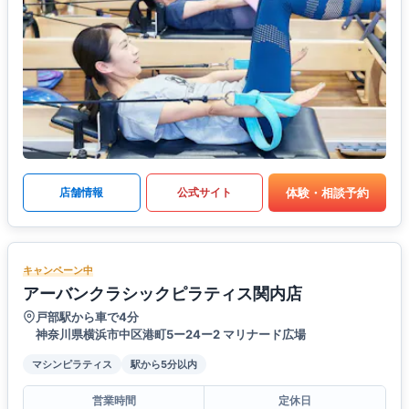
体験・相談予約
店舗情報
公式サイト
キャンペーン中
アーバンクラシックピラティス関内店
戸部駅から車で4分
神奈川県横浜市中区港町5ー24ー2 マリナード広場
マシンピラティス
駅から5分以内
営業時間
定休日